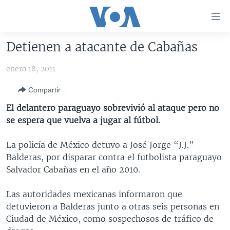
Enlaces
para
accesibilidad
Detienen a atacante de Cabañas
Salte
AMÉRICA DEL NORTE
al
enero 18, 2011
ELECCIONES EEUU 2024
EEUU
contenido
Compartir
principal
VOA VERIFICA
MÉXICO
ELECCIONES EEUU
Salte
El delantero paraguayo sobrevivió al ataque pero no
AMÉRICA LATINA
HAITÍ
VOTO DIVIDIDO
VOA VERIFICA UCRANIA/RUSIA
al
se espera que vuelva a jugar al fútbol.
navegador
CHINA EN AMÉRICA LATINA
VOA VERIFICA INMIGRACIÓN
ARGENTINA
principal
La policía de México detuvo a José Jorge “J.J.”
CENTROAMÉRICA
VOA VERIFICA AMÉRICA LATINA
BOLIVIA
Salte
Balderas, por disparar contra el futbolista paraguayo
a
OTRAS SECCIONES
COLOMBIA
COSTA RICA
Salvador Cabañas en el año 2010.
búsqueda
ESPECIALES DE LA VOA
CHILE
EL SALVADOR
INMIGRACIÓN
Las autoridades mexicanas informaron que
LIBERTAD DE PRENSA
PERÚ
GUATEMALA
LIBERTAD DE PRENSA
detuvieron a Balderas junto a otras seis personas en
Ciudad de México, como sospechosos de tráfico de
UCRANIA
ECUADOR
HONDURAS
MUNDO