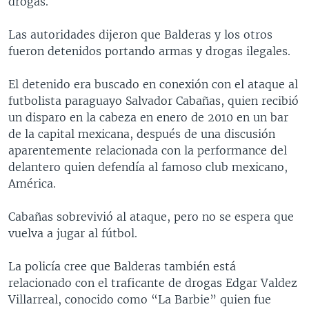
drogas.
MULTIMEDIA
VENEZUELA
NICARAGUA
ECONOMÍA
Las autoridades dijeron que Balderas y los otros
PROGRAMAS TV
BRASIL
ENTRETENIMIENTO Y CULTURA
VIDEOS
fueron detenidos portando armas y drogas ilegales.
RADIO
TECNOLOGÍA
FOTOGRAFÍA
EL MUNDO AL DÍA
El detenido era buscado en conexión con el ataque al
DIRECT
DEPORTES
AUDIOS
FORO INTERAMERICANO
AVANCE INFORMATIVO
futbolista paraguayo Salvador Cabañas, quien recibió
DOCUMENTALES DE LA VOA
CIENCIA Y SALUD
VISIÓN 360
AUDIONOTICIAS
un disparo en la cabeza en enero de 2010 en un bar
de la capital mexicana, después de una discusión
LAS CLAVES
BUENOS DÍAS AMÉRICA
Learning English
aparentemente relacionada con la performance del
PANORAMA
ESTADOS UNIDOS AL DÍA
delantero quien defendía al famoso club mexicano,
América.
SÍGANOS
EL MUNDO AL DÍA [RADIO]
FORO [RADIO]
Cabañas sobrevivió al ataque, pero no se espera que
vuelva a jugar al fútbol.
DEPORTIVO INTERNACIONAL
Idiomas
NOTA ECONÓMICA
La policía cree que Balderas también está
relacionado con el traficante de drogas Edgar Valdez
ENTRETENIMIENTO
Villarreal, conocido como “La Barbie” quien fue