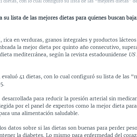
dietas, con lo cual configuró su lista de las “mejores dietas” de
a su lista de las mejores dietas para quienes buscan baja
 rica en verduras, granos integrales y productos lácteos
mbrada la mejor dieta por quinto año consecutivo, supe
 dieta mediterránea, según la revista estadounidense
US
 evaluó 41 dietas, con lo cual configuró su lista de las “
5.
desarrollada para reducir la presión arterial sin medic
egida por el panel de expertos como la mejor dieta para 
 para una alimentación saludable.
os datos sobre si las dietas son buenas para perder peso
ntener la diabetes. Lo mismo para enfermedad del corazó