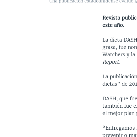
Una publicación estadounidense evaluó 41 
Revista public
este año.
La dieta DASH,
grasa, fue no
Watchers y la
Report
.
La publicación
dietas” de 201
DASH, que fue 
también fue el
el mejor plan
“Entregamos l
prevenir o ma