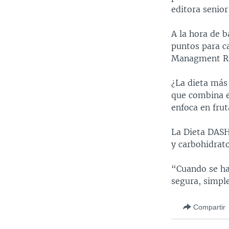
editora senio
A la hora de b
puntos para ca
Managment Res
¿La dieta más
que combina ej
enfoca en frut
La Dieta DASH
y carbohidrato
“Cuando se hab
segura, simple
Compartir