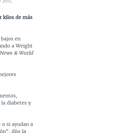
 2015.
r kilos de más
 bajos en
rando a Weight
 News
& World
mejores
amentos,
la diabetes y
 o si ayudan a
n”, dijo la