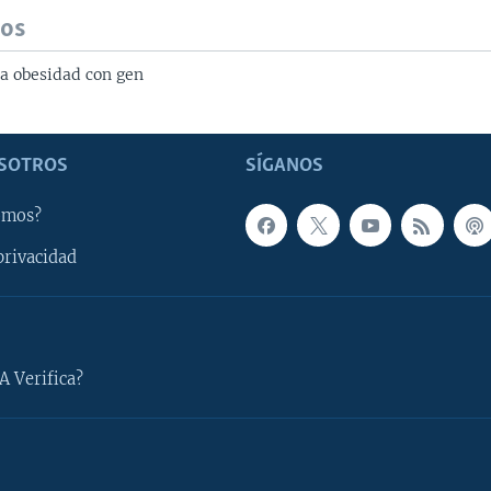
dos
na obesidad con gen
SOTROS
SÍGANOS
omos?
privacidad
A Verifica?