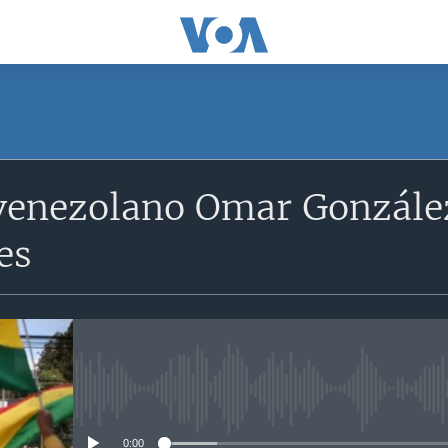
venezolano Omar González
es
No media source currently avail
0:00