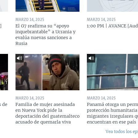
MARZO 14, 2025
MARZO 14, 2025
]
El G7 reafirma su “apoyo
1:00 PM | AVANCE [Aud
inquebrantable” a Ucrania y
evalúa nuevas sanciones a
Rusia
MARZO 14, 2025
MARZO 14, 2025
s de
Familia de mujer asesinada
Panamá otorga un perm
en Nueva York pide la
protección humanitaria
deportación del guatemalteco
migrantes irregulares q
acusado de quemarla viva
encuentran en ese país
Vea todos los ep