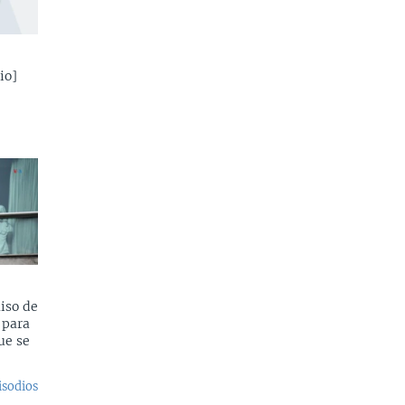
io]
iso de
 para
ue se
isodios