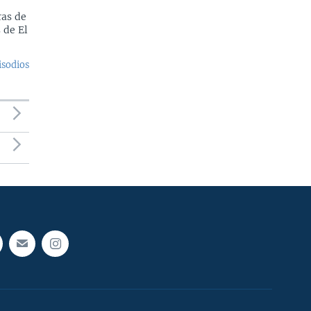
as de
 de El
isodios