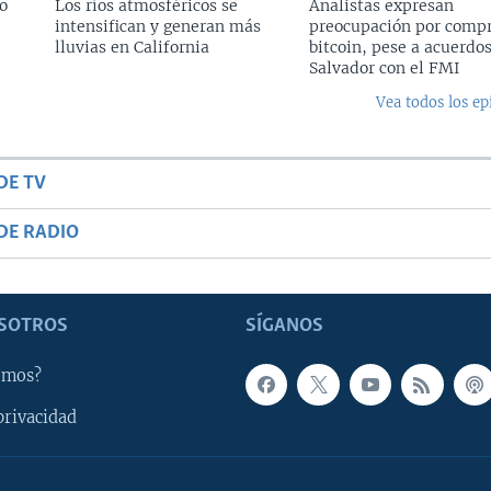
o
Los ríos atmosféricos se
Analistas expresan
intensifican y generan más
preocupación por compr
lluvias en California
bitcoin, pese a acuerdos
Salvador con el FMI
Vea todos los ep
DE TV
DE RADIO
SOTROS
SÍGANOS
omos?
privacidad