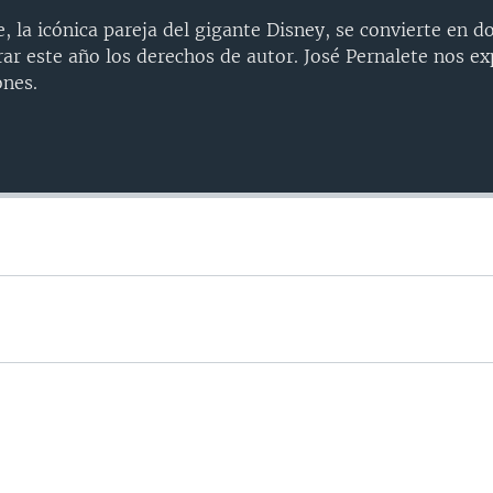
 la icónica pareja del gigante Disney, se convierte en d
rar este año los derechos de autor. José Pernalete nos ex
ones.