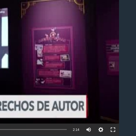
able
2:14