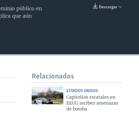
Descargar
ominio público en
INSERTAR
plica que aún
Relacionados
ESTADOS UNIDOS
Capitolios estatales en
EEUU reciben amenazas
de bomba