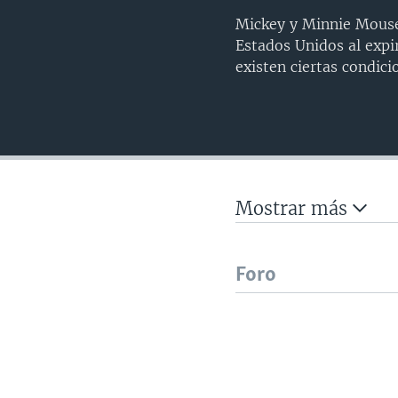
Mickey y Minnie Mouse,
Estados Unidos al expi
existen ciertas condici
Mostrar más
Foro