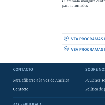
Guatemala inaugura centr
para retornados
VEA PROGRAMAS 
VEA PROGRAMAS 
CONTACTO
SOBRE NO
Para afiliarse a la Voz de América
¿Quiénes s
Contacto
Política de 
ACCESIBILIDAD