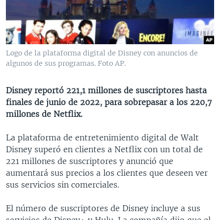
MULTIMEDIA
VENEZUELA
NICARAGUA
ECONOMÍA
PROGRAMAS TV
BRASIL
ENTRETENIMIENTO Y CULTURA
VIDEOS
RADIO
TECNOLOGÍA
FOTOGRAFÍA
EL MUNDO AL DÍA
Logo de la plataforma digital de Disney con anuncios de
DIRECT
DEPORTES
AUDIOS
FORO INTERAMERICANO
AVANCE INFORMATIVO
algunos de sus programas. Foto AP.
DOCUMENTALES DE LA VOA
CIENCIA Y SALUD
VISIÓN 360
AUDIONOTICIAS
Disney reportó 221,1 millones de suscriptores hasta
LAS CLAVES
BUENOS DÍAS AMÉRICA
finales de junio de 2022, para sobrepasar a los 220,7
Learning English
millones de Netflix.
PANORAMA
ESTADOS UNIDOS AL DÍA
SÍGANOS
EL MUNDO AL DÍA [RADIO]
La plataforma de entretenimiento digital de Walt
Disney superó en clientes a Netflix con un total de
FORO [RADIO]
221 millones de suscriptores y anunció que
DEPORTIVO INTERNACIONAL
aumentará sus precios a los clientes que deseen ver
Idiomas
sus servicios sin comerciales.
NOTA ECONÓMICA
ENTRETENIMIENTO
El número de suscriptores de Disney incluye a sus
servicios de Disney+ y Hulu. La compañía dijo que el