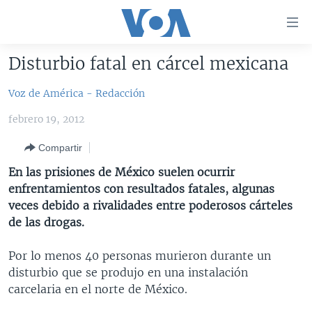
Enlaces
para
accesibilidad
Disturbio fatal en cárcel mexicana
Salte
AMÉRICA DEL NORTE
al
Voz de América - Redacción
ELECCIONES EEUU 2024
EEUU
contenido
febrero 19, 2012
principal
VOA VERIFICA
MÉXICO
ELECCIONES EEUU
Salte
Compartir
AMÉRICA LATINA
HAITÍ
VOTO DIVIDIDO
VOA VERIFICA UCRANIA/RUSIA
al
En las prisiones de México suelen ocurrir
navegador
CHINA EN AMÉRICA LATINA
VOA VERIFICA INMIGRACIÓN
ARGENTINA
enfrentamientos con resultados fatales, algunas
principal
CENTROAMÉRICA
VOA VERIFICA AMÉRICA LATINA
BOLIVIA
veces debido a rivalidades entre poderosos cárteles
Salte
de las drogas.
a
OTRAS SECCIONES
COLOMBIA
COSTA RICA
búsqueda
ESPECIALES DE LA VOA
CHILE
EL SALVADOR
INMIGRACIÓN
Por lo menos 40 personas murieron durante un
disturbio que se produjo en una instalación
LIBERTAD DE PRENSA
PERÚ
GUATEMALA
LIBERTAD DE PRENSA
carcelaria en el norte de México.
UCRANIA
ECUADOR
HONDURAS
MUNDO