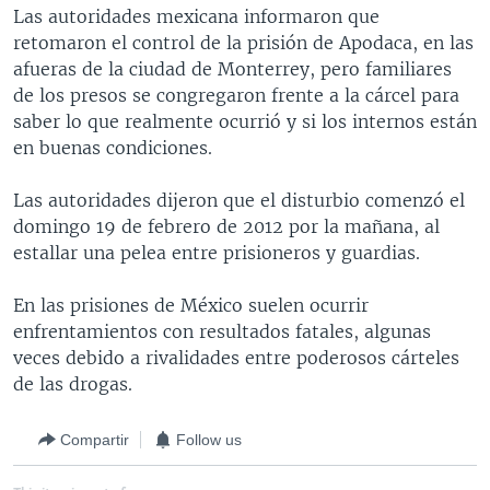
Las autoridades mexicana informaron que
MULTIMEDIA
VENEZUELA
NICARAGUA
ECONOMÍA
retomaron el control de la prisión de Apodaca, en las
PROGRAMAS TV
BRASIL
ENTRETENIMIENTO Y CULTURA
VIDEOS
afueras de la ciudad de Monterrey, pero familiares
de los presos se congregaron frente a la cárcel para
RADIO
TECNOLOGÍA
FOTOGRAFÍA
EL MUNDO AL DÍA
saber lo que realmente ocurrió y si los internos están
DIRECT
DEPORTES
AUDIOS
FORO INTERAMERICANO
AVANCE INFORMATIVO
en buenas condiciones.
DOCUMENTALES DE LA VOA
CIENCIA Y SALUD
VISIÓN 360
AUDIONOTICIAS
Las autoridades dijeron que el disturbio comenzó el
LAS CLAVES
BUENOS DÍAS AMÉRICA
domingo 19 de febrero de 2012 por la mañana, al
Learning English
estallar una pelea entre prisioneros y guardias.
PANORAMA
ESTADOS UNIDOS AL DÍA
SÍGANOS
EL MUNDO AL DÍA [RADIO]
En las prisiones de México suelen ocurrir
enfrentamientos con resultados fatales, algunas
FORO [RADIO]
veces debido a rivalidades entre poderosos cárteles
DEPORTIVO INTERNACIONAL
de las drogas.
Idiomas
NOTA ECONÓMICA
Compartir
Follow us
ENTRETENIMIENTO