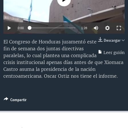
MULTIMEDIA
VENEZUELA
NICARAGUA
ECONOMÍA
PROGRAMAS TV
BRASIL
ENTRETENIMIENTO Y CULTURA
VIDEOS
RADIO
TECNOLOGÍA
FOTOGRAFÍA
EL MUNDO AL DÍA
0:00
1:28
DIRECT
DEPORTES
AUDIOS
FORO INTERAMERICANO
AVANCE INFORMATIVO
Descargar
El Congreso de Honduras juramentó este
DOCUMENTALES DE LA VOA
CIENCIA Y SALUD
VISIÓN 360
AUDIONOTICIAS
fin de semana dos juntas directivas
Leer guión
paralelas, lo cual plantea una complicada
LAS CLAVES
BUENOS DÍAS AMÉRICA
Learning English
crisis institucional apenas días antes de que Xiomara
PANORAMA
ESTADOS UNIDOS AL DÍA
Castro asuma la presidencia de la nación
centroamericana. Oscar Ortiz nos tiene el informe.
SÍGANOS
EL MUNDO AL DÍA [RADIO]
FORO [RADIO]
DEPORTIVO INTERNACIONAL
Compartir
Idiomas
NOTA ECONÓMICA
ENTRETENIMIENTO