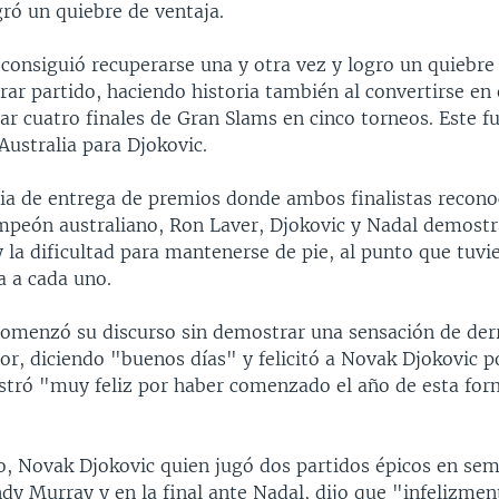
ró un quiebre de ventaja.
consiguió recuperarse una y otra vez y logro un quiebre 
rar partido, haciendo historia también al convertirse en 
ar cuatro finales de Gran Slams en cinco torneos. Este fu
Australia para Djokovic.
ia de entrega de premios donde ambos finalistas recono
mpeón australiano, Ron Laver, Djokovic y Nadal demostr
 la dificultad para mantenerse de pie, al punto que tuvi
la a cada uno.
comenzó su discurso sin demostrar una sensación de der
r, diciendo "buenos días" y felicitó a Novak Djokovic po
tró "muy feliz por haber comenzado el año de esta for
o, Novak Djokovic quien jugó dos partidos épicos en sem
dy Murray y en la final ante Nadal, dijo que "infelizme