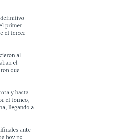
definitivo
el primer
e el tercer
cieron al
aban el
eron que
rota y hasta
r el torneo,
ma, llegando a
ifinales ante
nte hoy no