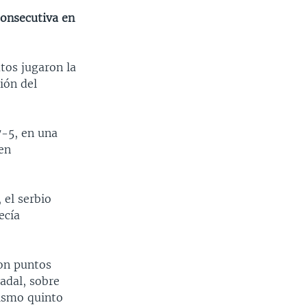
consecutiva en
tos jugaron la
ión del
7-5, en una
 en
 el serbio
ecía
con puntos
Nadal, sobre
mismo quinto