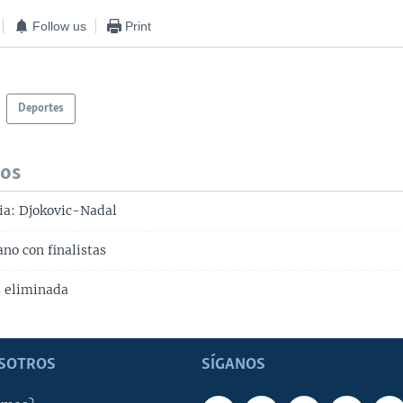
Follow us
Print
Deportes
dos
lia: Djokovic-Nadal
ano con finalistas
s eliminada
SOTROS
SÍGANOS