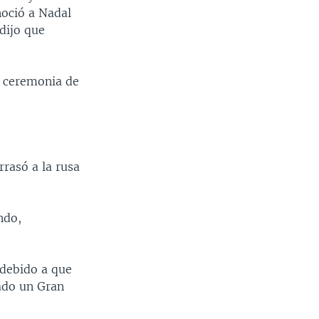
noció a Nadal
dijo que
a ceremonia de
rrasó a la rusa
ndo,
 debido a que
ado un Gran