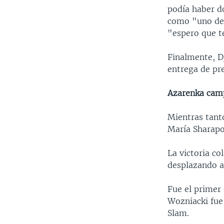
podía haber do
como "uno de 
"espero que t
Finalmente, Dj
entrega de pr
Azarenka camp
Mientras tanto
María Sharapo
La victoria c
desplazando a
Fue el primer
Wozniacki fue
Slam.