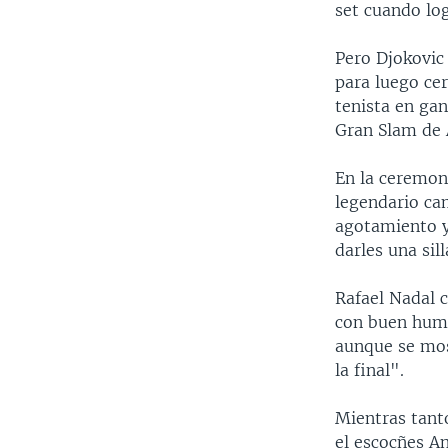
set cuando log
Pero Djokovic 
para luego cer
tenista en gan
Gran Slam de 
En la ceremon
legendario ca
agotamiento y
darles una sil
Rafael Nadal 
con buen humo
aunque se mos
la final".
Mientras tant
el escocñes An