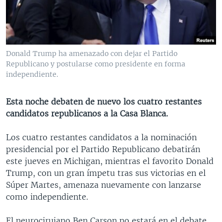
MULTIMEDIA
VENEZUELA
NICARAGUA
ECONOMÍA
PROGRAMAS TV
BRASIL
ENTRETENIMIENTO Y CULTURA
VIDEOS
RADIO
TECNOLOGÍA
FOTOGRAFÍA
EL MUNDO AL DÍA
Donald Trump ha amenazado con dejar el Partido
DIRECT
DEPORTES
AUDIOS
FORO INTERAMERICANO
AVANCE INFORMATIVO
Republicano y postularse como presidente en forma
independiente.
DOCUMENTALES DE LA VOA
CIENCIA Y SALUD
VISIÓN 360
AUDIONOTICIAS
LAS CLAVES
BUENOS DÍAS AMÉRICA
Esta noche debaten de nuevo los cuatro restantes
Learning English
candidatos republicanos a la Casa Blanca.
PANORAMA
ESTADOS UNIDOS AL DÍA
SÍGANOS
EL MUNDO AL DÍA [RADIO]
Los cuatro restantes candidatos a la nominación
presidencial por el Partido Republicano debatirán
FORO [RADIO]
este jueves en Michigan, mientras el favorito Donald
DEPORTIVO INTERNACIONAL
Trump, con un gran ímpetu tras sus victorias en el
Idiomas
Súper Martes, amenaza nuevamente con lanzarse
NOTA ECONÓMICA
como independiente.
ENTRETENIMIENTO
El neurocirujano Ben Carson no estará en el debate