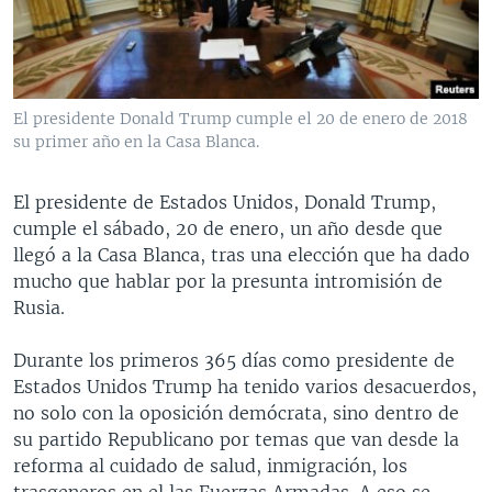
MULTIMEDIA
VENEZUELA
NICARAGUA
ECONOMÍA
PROGRAMAS TV
BRASIL
ENTRETENIMIENTO Y CULTURA
VIDEOS
RADIO
TECNOLOGÍA
FOTOGRAFÍA
EL MUNDO AL DÍA
El presidente Donald Trump cumple el 20 de enero de 2018
DIRECT
DEPORTES
AUDIOS
FORO INTERAMERICANO
AVANCE INFORMATIVO
su primer año en la Casa Blanca.
DOCUMENTALES DE LA VOA
CIENCIA Y SALUD
VISIÓN 360
AUDIONOTICIAS
El presidente de Estados Unidos, Donald Trump,
LAS CLAVES
BUENOS DÍAS AMÉRICA
cumple el sábado, 20 de enero, un año desde que
Learning English
llegó a la Casa Blanca, tras una elección que ha dado
PANORAMA
ESTADOS UNIDOS AL DÍA
mucho que hablar por la presunta intromisión de
SÍGANOS
EL MUNDO AL DÍA [RADIO]
Rusia.
FORO [RADIO]
Durante los primeros 365 días como presidente de
DEPORTIVO INTERNACIONAL
Estados Unidos Trump ha tenido varios desacuerdos,
Idiomas
no solo con la oposición demócrata, sino dentro de
NOTA ECONÓMICA
su partido Republicano por temas que van desde la
ENTRETENIMIENTO
reforma al cuidado de salud, inmigración, los
trasgeneros en el las Fuerzas Armadas. A eso se