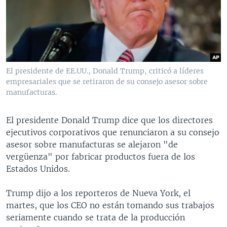
MULTIMEDIA
VENEZUELA
NICARAGUA
ECONOMÍA
PROGRAMAS TV
BRASIL
ENTRETENIMIENTO Y CULTURA
VIDEOS
RADIO
TECNOLOGÍA
FOTOGRAFÍA
EL MUNDO AL DÍA
DIRECT
DEPORTES
AUDIOS
FORO INTERAMERICANO
AVANCE INFORMATIVO
El presidente de EE.UU., Donald Trump, criticó a líderes
empresariales que se retiraron de su consejo asesor sobre
DOCUMENTALES DE LA VOA
CIENCIA Y SALUD
VISIÓN 360
AUDIONOTICIAS
manufacturas.
LAS CLAVES
BUENOS DÍAS AMÉRICA
Learning English
PANORAMA
ESTADOS UNIDOS AL DÍA
El presidente Donald Trump dice que los directores
ejecutivos corporativos que renunciaron a su consejo
SÍGANOS
EL MUNDO AL DÍA [RADIO]
asesor sobre manufacturas se alejaron "de
FORO [RADIO]
vergüenza" por fabricar productos fuera de los
Estados Unidos.
DEPORTIVO INTERNACIONAL
Idiomas
NOTA ECONÓMICA
Trump dijo a los reporteros de Nueva York, el
martes, que los CEO no están tomando sus trabajos
ENTRETENIMIENTO
seriamente cuando se trata de la producción