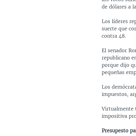
de dólares a l
Los líderes re
suerte que cor
contra 48.
El senador Ron
republicano en
porque dijo qu
pequeñas emp
Los demócrata
impuestos, ar
Virtualmente 
impositiva pr
Presupesto pa