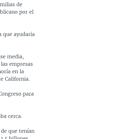
amilias de
blicano por el
a que ayudaría
ase media,
a las empresas
oría en la
 California.
 Congreso para
ba cerca.
 de que tenían
1,5 billones