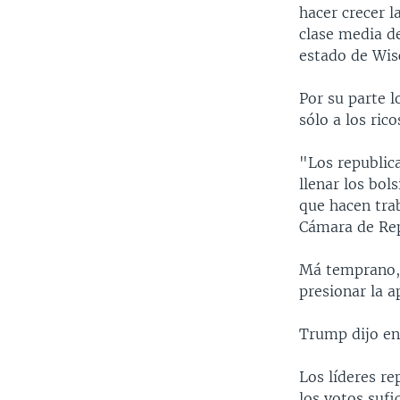
hacer crecer l
clase media de
estado de Wis
Por su parte 
sólo a los ric
"Los republica
llenar los bol
que hacen trab
Cámara de Rep
Má temprano, 
presionar la a
Trump dijo en
Los líderes r
los votos sufi