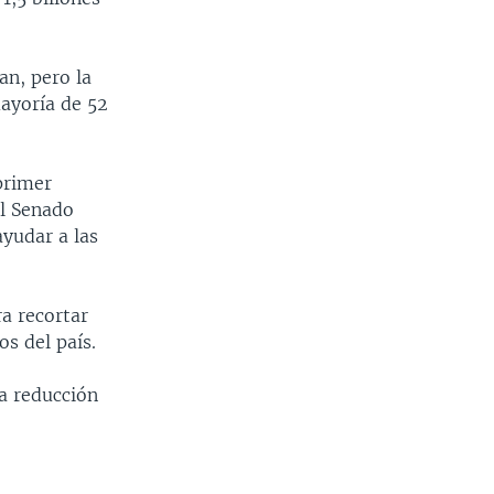
an, pero la
mayoría de 52
primer
el Senado
ayudar a las
a recortar
s del país.
a reducción