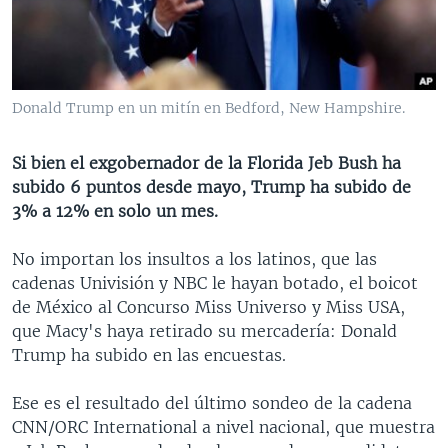
MULTIMEDIA
VENEZUELA
NICARAGUA
ECONOMÍA
PROGRAMAS TV
BRASIL
ENTRETENIMIENTO Y CULTURA
VIDEOS
RADIO
TECNOLOGÍA
FOTOGRAFÍA
EL MUNDO AL DÍA
Donald Trump en un mitín en Bedford, New Hampshire.
DIRECT
DEPORTES
AUDIOS
FORO INTERAMERICANO
AVANCE INFORMATIVO
Si bien el exgobernador de la Florida Jeb Bush ha
DOCUMENTALES DE LA VOA
CIENCIA Y SALUD
VISIÓN 360
AUDIONOTICIAS
subido 6 puntos desde mayo, Trump ha subido de
LAS CLAVES
BUENOS DÍAS AMÉRICA
3% a 12% en solo un mes.
Learning English
PANORAMA
ESTADOS UNIDOS AL DÍA
No importan los insultos a los latinos, que las
SÍGANOS
EL MUNDO AL DÍA [RADIO]
cadenas Univisión y NBC le hayan botado, el boicot
de México al Concurso Miss Universo y Miss USA,
FORO [RADIO]
que Macy's haya retirado su mercadería: Donald
DEPORTIVO INTERNACIONAL
Trump ha subido en las encuestas.
Idiomas
NOTA ECONÓMICA
Ese es el resultado del último sondeo de la cadena
ENTRETENIMIENTO
CNN/ORC International a nivel nacional, que muestra