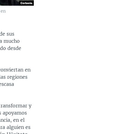
 en
de sus
ena mucho
ndo desde
conviertan en
las regiones
 escasa
transformar y
os apoyamos
ncia, en el
ra alguien es