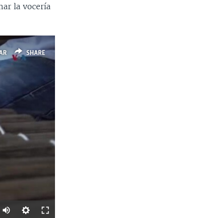
ar la vocería
AR
SHARE
Auto