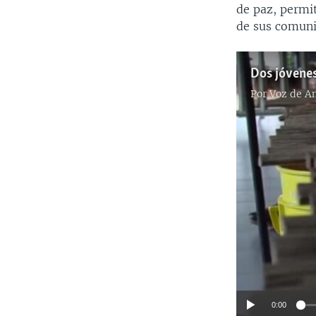
de paz, permi
de sus comuni
Por
Voz de A
0:00