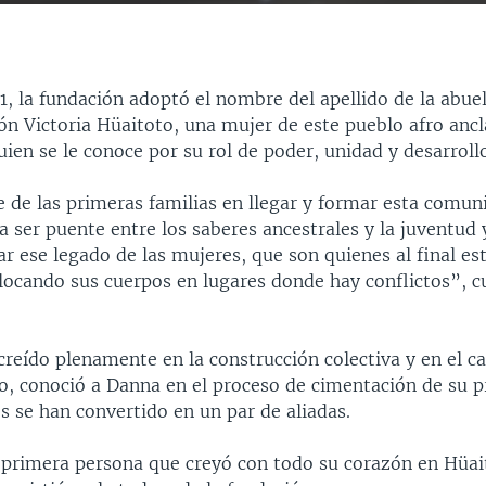
INSERTAR
1, la fundación adoptó el nombre del apellido de la abu
ión Victoria Hüaitoto, una mujer de este pueblo afro ancl
quien se le conoce por su rol de poder, unidad y desarrol
Auto
240p
360p
480p
e de las primeras familias en llegar y formar esta comun
720p
1080p
 ser puente entre los saberes ancestrales y la juventud 
ar ese legado de las mujeres, que son quienes al final es
olocando sus cuerpos en lugares donde hay conflictos”, c
creído plenamente en la construcción colectiva y en el c
io, conoció a Danna en el proceso de cimentación de su p
s se han convertido en un par de aliadas.
 primera persona que creyó con todo su corazón en Hüai