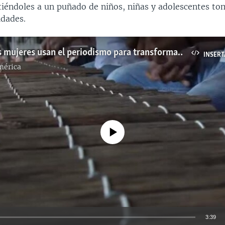
tiéndoles a un puñado de niños, niñas y adolescentes tom
dades.
Dos jóvenes mujeres usan el periodismo para transformar una pequeña localidad colombiana
INSERT
mérica
No media source currently available
3:39