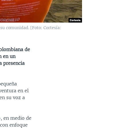
su comunidad. [Foto: Cortesía:
colombiana de
n en un
a presencia
 pequeña
ventura en el
cen su voz a
, en medio de
s con enfoque