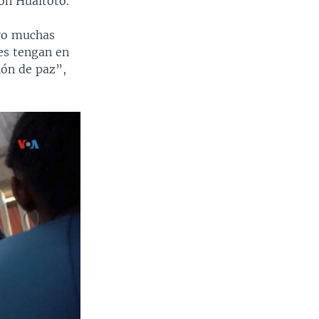
ón Hüaitoto.
ero muchas
es tengan en
ión de paz”,