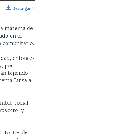
240p
Descargar
SHARE
360p
ela materna de
480p
ado en el
720p
lo comunitario.
1080p
idad, entonces
y, por
Ancho
px
tán tejiendo
uenta Luisa a
ambio social
royecto, y
toto. Desde