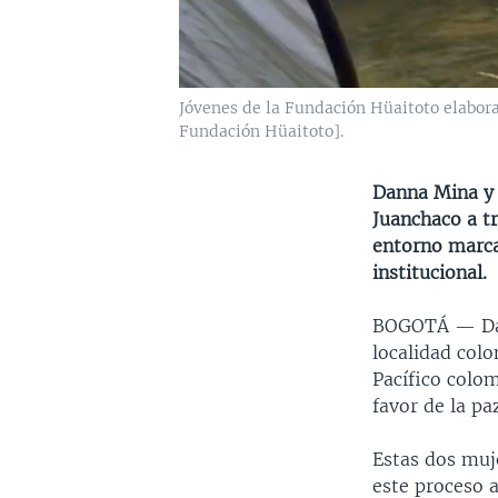
Jóvenes de la Fundación Hüaitoto elabora
Fundación Hüaitoto].
Danna Mina y 
Juanchaco a t
entorno marca
institucional.
BOGOTÁ —
D
localidad col
Pacífico colom
favor de la pa
Estas dos muj
este proceso a