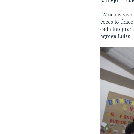
lo mejor”, cu
“Muchas veces
veces lo únic
cada integran
agrega Luisa.