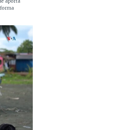
ue aporta
 forma