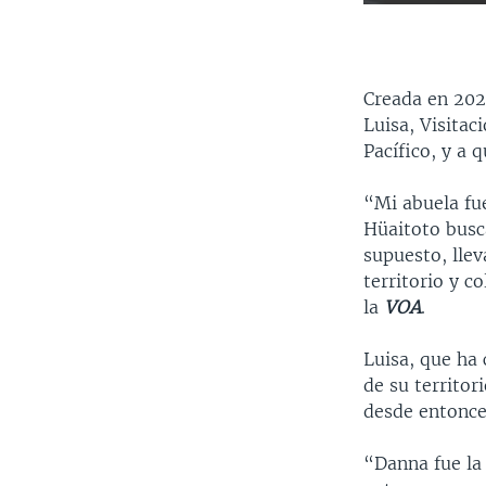
Creada en 202
Luisa, Visitac
Pacífico, y a 
“Mi abuela fu
Hüaitoto busca
supuesto, llev
territorio y c
la
VOA
.
Luisa, que ha 
de su territor
desde entonce
“Danna fue la