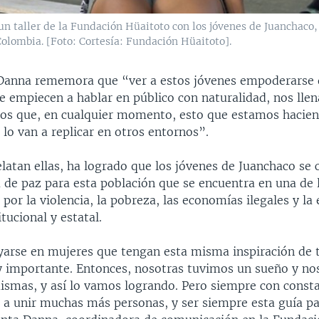
n taller de la Fundación Hüaitoto con los jóvenes de Juanchaco,
olombia. [Foto: Cortesía: Fundación Hüaitoto].
 Danna rememora que “ver a estos jóvenes empoderarse 
ue empiecen a hablar en público con naturalidad, nos ll
s que, en cualquier momento, esto que estamos hacie
 lo van a replicar en otros entornos”.
elatan ellas, ha logrado que los jóvenes de Juanchaco se 
 de paz para esta población que se encuentra en una de 
por la violencia, la pobreza, las economías ilegales y la
itucional y estatal.
arse en mujeres que tengan esta misma inspiración de 
 importante. Entonces, nosotras tuvimos un sueño y n
ismas, y así lo vamos logrando. Pero siempre con consta
 a unir muchas más personas, y ser siempre esta guía pa