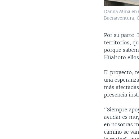
Danna Mina en u
Buenaventura, C
Por su parte,
territorios, q
porque sabemo
Hüaitoto ellos
El proyecto, r
una esperanza
más afectadas 
presencia inst
“Siempre apoy
ayudar es muy
en nosotras m
camino se van