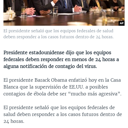
MULTIMEDIA
VENEZUELA
NICARAGUA
ECONOMÍA
PROGRAMAS TV
BRASIL
ENTRETENIMIENTO Y CULTURA
VIDEOS
RADIO
TECNOLOGÍA
FOTOGRAFÍA
EL MUNDO AL DÍA
El presidente señaló que los equipos federales de salud
DIRECT
DEPORTES
AUDIOS
FORO INTERAMERICANO
AVANCE INFORMATIVO
deben responder a los casos futuros dentro de 24 horas.
DOCUMENTALES DE LA VOA
CIENCIA Y SALUD
VISIÓN 360
AUDIONOTICIAS
Presidente estadounidense dijo que los equipos
LAS CLAVES
BUENOS DÍAS AMÉRICA
federales deben responder en menos de 24 horas a
Learning English
alguna notificación de contagio del virus.
PANORAMA
ESTADOS UNIDOS AL DÍA
SÍGANOS
EL MUNDO AL DÍA [RADIO]
El presidente Barack Obama enfatizó hoy en la Casa
Blanca que la supervisión de EE.UU. a posibles
FORO [RADIO]
contagios de ébola debe ser “mucho más agresiva”.
DEPORTIVO INTERNACIONAL
Idiomas
El presidente señaló que los equipos federales de
NOTA ECONÓMICA
salud deben responder a los casos futuros dentro de
ENTRETENIMIENTO
24 horas.