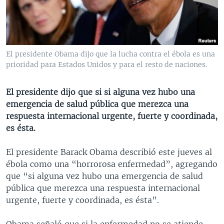
MULTIMEDIA
VENEZUELA
NICARAGUA
ECONOMÍA
PROGRAMAS TV
BRASIL
ENTRETENIMIENTO Y CULTURA
VIDEOS
RADIO
TECNOLOGÍA
FOTOGRAFÍA
EL MUNDO AL DÍA
El presidente Obama dijo que la lucha contra el ébola es una
DIRECT
DEPORTES
AUDIOS
FORO INTERAMERICANO
AVANCE INFORMATIVO
prioridad para Estados Unidos y para el resto de naciones.
DOCUMENTALES DE LA VOA
CIENCIA Y SALUD
VISIÓN 360
AUDIONOTICIAS
El presidente dijo que si si alguna vez hubo una
LAS CLAVES
BUENOS DÍAS AMÉRICA
emergencia de salud pública que merezca una
Learning English
respuesta internacional urgente, fuerte y coordinada,
PANORAMA
ESTADOS UNIDOS AL DÍA
es ésta.
SÍGANOS
EL MUNDO AL DÍA [RADIO]
El presidente Barack Obama describió este jueves al
FORO [RADIO]
ébola como una “horrorosa enfermedad”, agregando
DEPORTIVO INTERNACIONAL
que “si alguna vez hubo una emergencia de salud
Idiomas
pública que merezca una respuesta internacional
NOTA ECONÓMICA
urgente, fuerte y coordinada, es ésta”.
ENTRETENIMIENTO
Obama señaló que si la enfermedad no se atiende