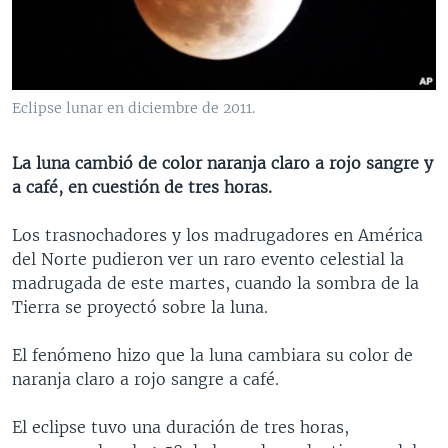
MULTIMEDIA
VENEZUELA
NICARAGUA
ECONOMÍA
PROGRAMAS TV
BRASIL
ENTRETENIMIENTO Y CULTURA
VIDEOS
RADIO
TECNOLOGÍA
FOTOGRAFÍA
EL MUNDO AL DÍA
Eclipse lunar en diciembre de 2011.
DIRECT
DEPORTES
AUDIOS
FORO INTERAMERICANO
AVANCE INFORMATIVO
La luna cambió de color naranja claro a rojo sangre y
DOCUMENTALES DE LA VOA
CIENCIA Y SALUD
VISIÓN 360
AUDIONOTICIAS
a café, en cuestión de tres horas.
LAS CLAVES
BUENOS DÍAS AMÉRICA
Learning English
Los trasnochadores y los madrugadores en América
PANORAMA
ESTADOS UNIDOS AL DÍA
del Norte pudieron ver un raro evento celestial la
SÍGANOS
EL MUNDO AL DÍA [RADIO]
madrugada de este martes, cuando la sombra de la
Tierra se proyectó sobre la luna.
FORO [RADIO]
DEPORTIVO INTERNACIONAL
El fenómeno hizo que la luna cambiara su color de
Idiomas
naranja claro a rojo sangre a café.
NOTA ECONÓMICA
ENTRETENIMIENTO
El eclipse tuvo una duración de tres horas,