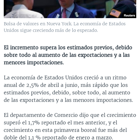
MULTIMEDIA
VENEZUELA
NICARAGUA
ECONOMÍA
PROGRAMAS TV
BRASIL
ENTRETENIMIENTO Y CULTURA
VIDEOS
Bolsa de valores en Nueva York. La economía de Estados
RADIO
TECNOLOGÍA
FOTOGRAFÍA
EL MUNDO AL DÍA
Unidos sigue creciendo más de lo esperado.
DIRECT
DEPORTES
AUDIOS
FORO INTERAMERICANO
AVANCE INFORMATIVO
El incremento supera los estimados previos, debido
DOCUMENTALES DE LA VOA
CIENCIA Y SALUD
VISIÓN 360
AUDIONOTICIAS
sobre todo al aumento de las exportaciones y a las
LAS CLAVES
BUENOS DÍAS AMÉRICA
menores importaciones.
Learning English
PANORAMA
ESTADOS UNIDOS AL DÍA
La economía de Estados Unidos creció a un ritmo
SÍGANOS
EL MUNDO AL DÍA [RADIO]
anual de 2,5% de abril a junio, más rápido que los
estimados previos, debido, sobre todo, al aumento
FORO [RADIO]
de las exportaciones y a las menores importaciones.
DEPORTIVO INTERNACIONAL
Idiomas
El departamento de Comercio dijo que el crecimiento
NOTA ECONÓMICA
superó el 1,7% reportado el mes anterior, y el
ENTRETENIMIENTO
crecimiento en esta primavera boreal fue más del
doble del 1,1 % reportado de enero a marzo.