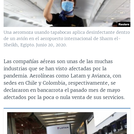
MULTIMEDIA
VENEZUELA
NICARAGUA
ECONOMÍA
PROGRAMAS TV
BRASIL
ENTRETENIMIENTO Y CULTURA
VIDEOS
RADIO
TECNOLOGÍA
FOTOGRAFÍA
EL MUNDO AL DÍA
Una aeromoza usando tapabocas aplica desinfectante dentro
DIRECT
DEPORTES
AUDIOS
FORO INTERAMERICANO
AVANCE INFORMATIVO
de un avión en el aeropuerto internacional de Sharm el-
Sheikh, Egipto. Junio 20, 2020.
DOCUMENTALES DE LA VOA
CIENCIA Y SALUD
VISIÓN 360
AUDIONOTICIAS
LAS CLAVES
BUENOS DÍAS AMÉRICA
Las compañías aéreas son unas de las muchas
Learning English
industrias que se han visto afectadas por la
PANORAMA
ESTADOS UNIDOS AL DÍA
pandemia. Aerolíneas como Latam y Avianca, con
SÍGANOS
EL MUNDO AL DÍA [RADIO]
sedes en Chile y Colombia, respectivamente, se
declararon en bancarrota el pasado mes de mayo
FORO [RADIO]
afectados por la poca o nula venta de sus servicios.
DEPORTIVO INTERNACIONAL
Idiomas
NOTA ECONÓMICA
ENTRETENIMIENTO