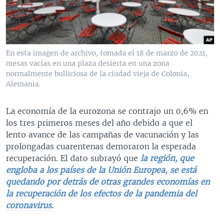
MULTIMEDIA
VENEZUELA
NICARAGUA
ECONOMÍA
PROGRAMAS TV
BRASIL
ENTRETENIMIENTO Y CULTURA
VIDEOS
RADIO
TECNOLOGÍA
FOTOGRAFÍA
EL MUNDO AL DÍA
En esta imagen de archivo, tomada el 18 de marzo de 2021,
DIRECT
DEPORTES
AUDIOS
FORO INTERAMERICANO
AVANCE INFORMATIVO
mesas vacías en una plaza desierta en una zona
normalmente bulliciosa de la ciudad vieja de Colonia,
DOCUMENTALES DE LA VOA
CIENCIA Y SALUD
VISIÓN 360
AUDIONOTICIAS
Alemania.
LAS CLAVES
BUENOS DÍAS AMÉRICA
Learning English
La economía de la eurozona se contrajo un 0,6% en
PANORAMA
ESTADOS UNIDOS AL DÍA
los tres primeros meses del año debido a que el
SÍGANOS
EL MUNDO AL DÍA [RADIO]
lento avance de las campañas de vacunación y las
prolongadas cuarentenas demoraron la esperada
FORO [RADIO]
recuperación. El dato subrayó que
la región, que
DEPORTIVO INTERNACIONAL
engloba a los países de la Unión Europea, se está
Idiomas
quedando por detrás de otras grandes economías en
NOTA ECONÓMICA
la recuperación de los efectos de la pandemia del
ENTRETENIMIENTO
coronavirus.