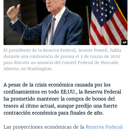
MULTIMEDIA
VENEZUELA
NICARAGUA
ECONOMÍA
PROGRAMAS TV
BRASIL
ENTRETENIMIENTO Y CULTURA
VIDEOS
RADIO
TECNOLOGÍA
FOTOGRAFÍA
EL MUNDO AL DÍA
DIRECT
DEPORTES
AUDIOS
FORO INTERAMERICANO
AVANCE INFORMATIVO
DOCUMENTALES DE LA VOA
CIENCIA Y SALUD
VISIÓN 360
AUDIONOTICIAS
El presidente de la Reserva Federal, Jerome Powell, habla
durante una conferencia de prensa el 3 de marzo de 2020
LAS CLAVES
BUENOS DÍAS AMÉRICA
para discutir un anuncio del Comité Federal de Mercado
Learning English
PANORAMA
ESTADOS UNIDOS AL DÍA
Abierto, en Washington.
SÍGANOS
EL MUNDO AL DÍA [RADIO]
A pesar de la crisis económica causada por los
FORO [RADIO]
confinamientos en todo EE.UU., la Reserva Federal
ha prometido mantener la compra de bonos del
DEPORTIVO INTERNACIONAL
tesoro al ritmo actual, aunque predijo una fuerte
Idiomas
NOTA ECONÓMICA
contracción económica para finales de año.
ENTRETENIMIENTO
Las proyecciones económicas de la
Reserva Federal