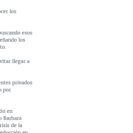
cer los
 buscando esos
señando los
to.
itar llegar a
entes privados
n por
ión en
o Barbara
isis de la
reducción en