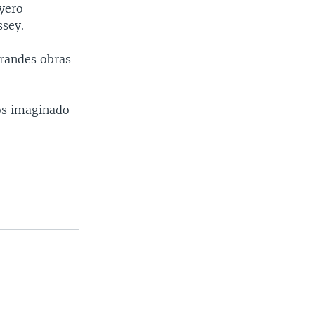
oyero
ssey.
grandes obras
os imaginado