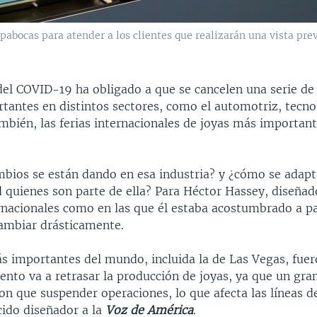
pabocas para atender a los clientes que realizarán una vista prev
el COVID-19 ha obligado a que se cancelen una serie de 
tantes en distintos sectores, como el automotriz, tecno
ambién, las ferias internacionales de joyas más important
mbios se están dando en esa industria? y ¿cómo se adapt
 quienes son parte de ella? Para Héctor Hassey, diseñad
ernacionales como en las que él estaba acostumbrado a pa
ambiar drásticamente.
ás importantes del mundo, incluida la de Las Vegas, fue
iento va a retrasar la producción de joyas, ya que un gr
ron que suspender operaciones, lo que afecta las líneas 
cido diseñador a la
Voz de América
.