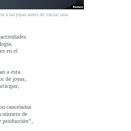
ia a las joyas antes de iniciar una
actividades
logía,
es en el
an a esta
or de joyas,
rticipar,
ron canceladas
an número de
de producción”,