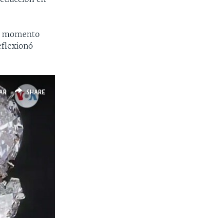
el momento
eflexionó
AR
SHARE