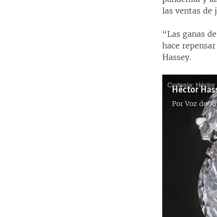
las ventas de 
“Las ganas de
hace repensar 
Hassey.
Por
Voz de A