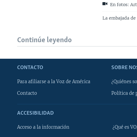
En fotos: Ar
La embajada de E
Continúe leyendo
CONTACTO
SOBRE NO
Para afiliarse a la Voz de América
¿Quiénes s
Contacto
Política de 
ACCESIBILIDAD
Learning English
Acceso a la información
¿Qué es VO
SÍGANOS