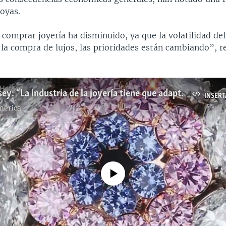
joyas.
 comprar joyería ha disminuido, ya que la volatilidad d
la compra de lujos, las prioridades están cambiando”, r
Héctor Hassey: “La industria de la joyería tiene que adaptarse al cambio”
INSERT
mérica
No media source currently available