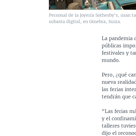
Personal de la joyería Sothesby's, usan ta
subasta digital, en Ginebra, Suiza.
La pandemia d
públicas impor
festivales y t
mundo.
Pero, ¿qué ca
nueva realidad
las ferias int
tendrán que c
“Las ferias m
y el confinam
talleres tuvie
dijo el recono