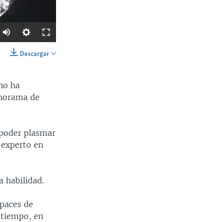
Descargar
SHARE
 no ha
anorama de
 poder plasmar
 experto en
Ancho
px
 habilidad.
apaces de
 tiempo, en