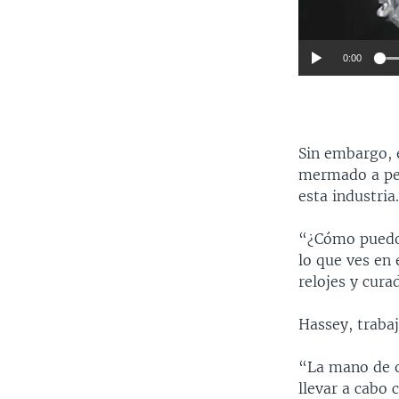
0:00
Sin embargo, e
mermado a pes
esta industria
“¿Cómo puedo 
lo que ves en 
relojes y cura
Hassey, traba
“La mano de o
llevar a cabo 