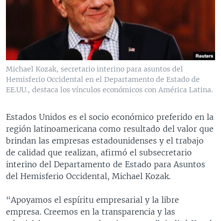
MULTIMEDIA
VENEZUELA
NICARAGUA
ECONOMÍA
PROGRAMAS TV
BRASIL
ENTRETENIMIENTO Y CULTURA
VIDEOS
RADIO
TECNOLOGÍA
FOTOGRAFÍA
EL MUNDO AL DÍA
DIRECT
DEPORTES
AUDIOS
FORO INTERAMERICANO
AVANCE INFORMATIVO
Michael Kozak, secretario interino para asuntos del
Hemisferio Occidental en el Departamento de Estado de
DOCUMENTALES DE LA VOA
CIENCIA Y SALUD
VISIÓN 360
AUDIONOTICIAS
EE.UU., destaca los vínculos económicos con América Latina.
LAS CLAVES
BUENOS DÍAS AMÉRICA
Learning English
PANORAMA
ESTADOS UNIDOS AL DÍA
Estados Unidos es el socio económico preferido en la
región latinoamericana como resultado del valor que
SÍGANOS
EL MUNDO AL DÍA [RADIO]
brindan las empresas estadounidenses y el trabajo
FORO [RADIO]
de calidad que realizan, afirmó el subsecretario
interino del Departamento de Estado para Asuntos
DEPORTIVO INTERNACIONAL
del Hemisferio Occidental, Michael Kozak.
Idiomas
NOTA ECONÓMICA
“Apoyamos el espíritu empresarial y la libre
ENTRETENIMIENTO
empresa. Creemos en la transparencia y las