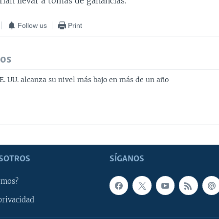
ían llevar a tomas de ganancias.
Follow us
Print
dos
. UU. alcanza su nivel más bajo en más de un año
SOTROS
SÍGANOS
omos?
privacidad