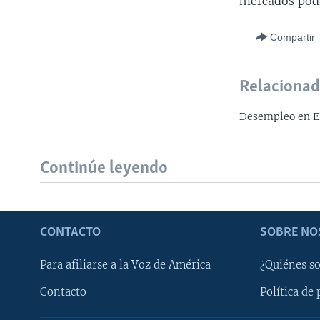
mercados podr
Compartir
Relaciona
Desempleo en EE
Continúe leyendo
CONTACTO
SOBRE NO
Para afiliarse a la Voz de América
¿Quiénes s
Contacto
Política de 