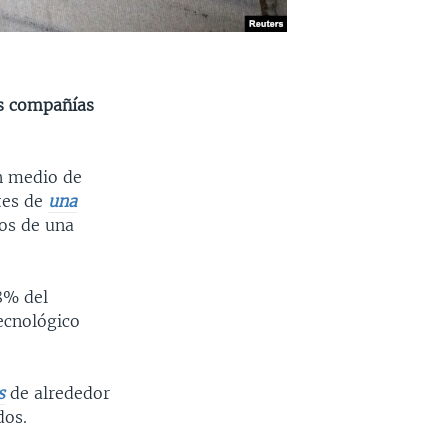
as compañías
n medio de
tes de
una
os de una
18% del
ecnológico
s
de alrededor
dos.