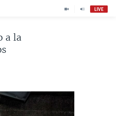
LIVE
 a la
os