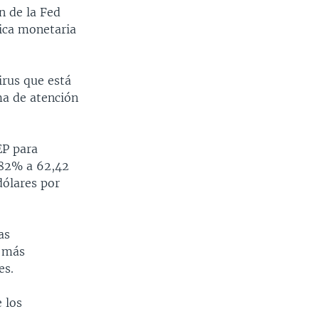
n de la Fed
tica monetaria
rus que está
ma de atención
EP para
0,82% a 62,42
dólares por
as
e más
es.
e los