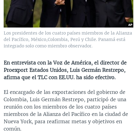
MULTIMEDIA
VENEZUELA
NICARAGUA
ECONOMÍA
PROGRAMAS TV
BRASIL
ENTRETENIMIENTO Y CULTURA
VIDEOS
RADIO
TECNOLOGÍA
FOTOGRAFÍA
EL MUNDO AL DÍA
Los presidentes de los cuatro países miembros de la Alianza
DIRECT
DEPORTES
AUDIOS
FORO INTERAMERICANO
AVANCE INFORMATIVO
del Pacífico, México,Colombia, Perú y Chile. Panamá está
integrado solo como miembro observador.
DOCUMENTALES DE LA VOA
CIENCIA Y SALUD
VISIÓN 360
AUDIONOTICIAS
LAS CLAVES
BUENOS DÍAS AMÉRICA
En entrevista con la Voz de América, el director de
Learning English
Proexport Estados Unidos, Luis Germán Restrepo,
PANORAMA
ESTADOS UNIDOS AL DÍA
afirma que el TLC con EE.UU. ha sido efectivo.
SÍGANOS
EL MUNDO AL DÍA [RADIO]
El encargado de las exportaciones del gobierno de
FORO [RADIO]
Colombia, Luis Germán Restrepo, participó de una
DEPORTIVO INTERNACIONAL
reunión con los miembros de los cuatro países
Idiomas
miembros de la Alianza del Pacífico en la ciudad de
NOTA ECONÓMICA
Nueva York, para reafirmar metas y objetivos en
ENTRETENIMIENTO
común.