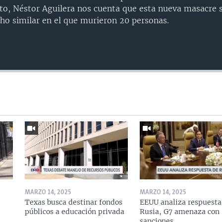
to, Néstor Aguilera nos cuenta que esta nueva masacre 
ho similar en el que murieron 20 personas.
MARZO 14, 2025
MARZO 14, 2025
Texas busca destinar fondos
EEUU analiza respuesta
públicos a educación privada
Rusia, G7 amenaza con
sanciones