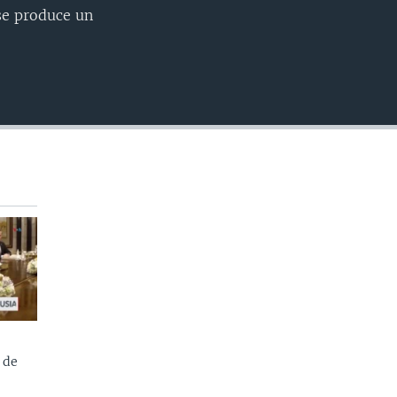
INSERTAR
se produce un
 de