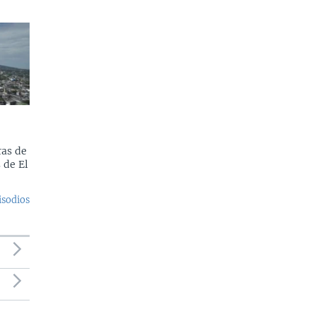
as de
 de El
isodios