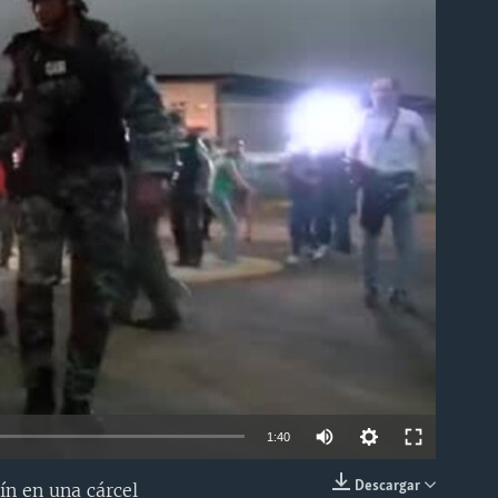
able
1:40
Descargar
ín en una cárcel