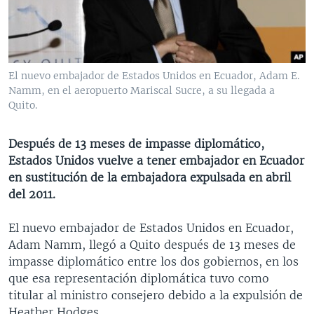
MULTIMEDIA
VENEZUELA
NICARAGUA
ECONOMÍA
PROGRAMAS TV
BRASIL
ENTRETENIMIENTO Y CULTURA
VIDEOS
RADIO
TECNOLOGÍA
FOTOGRAFÍA
EL MUNDO AL DÍA
El nuevo embajador de Estados Unidos en Ecuador, Adam E.
DIRECT
DEPORTES
AUDIOS
FORO INTERAMERICANO
AVANCE INFORMATIVO
Namm, en el aeropuerto Mariscal Sucre, a su llegada a
Quito.
DOCUMENTALES DE LA VOA
CIENCIA Y SALUD
VISIÓN 360
AUDIONOTICIAS
LAS CLAVES
BUENOS DÍAS AMÉRICA
Después de 13 meses de impasse diplomático,
Learning English
Estados Unidos vuelve a tener embajador en Ecuador
PANORAMA
ESTADOS UNIDOS AL DÍA
en sustitución de la embajadora expulsada en abril
SÍGANOS
EL MUNDO AL DÍA [RADIO]
del 2011.
FORO [RADIO]
El nuevo embajador de Estados Unidos en Ecuador,
DEPORTIVO INTERNACIONAL
Adam Namm, llegó a Quito después de 13 meses de
Idiomas
impasse diplomático entre los dos gobiernos, en los
NOTA ECONÓMICA
que esa representación diplomática tuvo como
ENTRETENIMIENTO
titular al ministro consejero debido a la expulsión de
Heather Hodges.