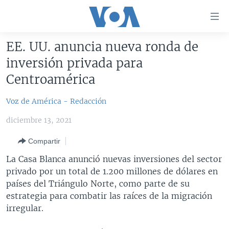
Enlaces
para
accesibilidad
EE. UU. anuncia nueva ronda de
Salte
AMÉRICA DEL NORTE
inversión privada para
al
ELECCIONES EEUU 2024
EEUU
Centroamérica
contenido
principal
VOA VERIFICA
MÉXICO
ELECCIONES EEUU
Voz de América - Redacción
Salte
AMÉRICA LATINA
HAITÍ
VOTO DIVIDIDO
VOA VERIFICA UCRANIA/RUSIA
al
diciembre 13, 2021
navegador
CHINA EN AMÉRICA LATINA
VOA VERIFICA INMIGRACIÓN
ARGENTINA
principal
Compartir
CENTROAMÉRICA
VOA VERIFICA AMÉRICA LATINA
BOLIVIA
Salte
La Casa Blanca anunció nuevas inversiones del sector
a
OTRAS SECCIONES
COLOMBIA
COSTA RICA
privado por un total de 1.200 millones de dólares en
búsqueda
países del Triángulo Norte, como parte de su
ESPECIALES DE LA VOA
CHILE
EL SALVADOR
INMIGRACIÓN
estrategia para combatir las raíces de la migración
LIBERTAD DE PRENSA
PERÚ
GUATEMALA
LIBERTAD DE PRENSA
irregular.
UCRANIA
ECUADOR
HONDURAS
MUNDO