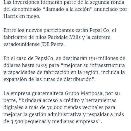
Las inversiones formarán parte de la segunda ronda
MULTIMEDIA
VENEZUELA
NICARAGUA
ECONOMÍA
del denominado “llamado a la acción” anunciado por
Harris en mayo.
PROGRAMAS TV
BRASIL
ENTRETENIMIENTO Y CULTURA
VIDEOS
RADIO
TECNOLOGÍA
FOTOGRAFÍA
EL MUNDO AL DÍA
Entre los nuevos participantes están Pepsi Co, el
fabricante de hilos Parkdale Mills y la cafetera
DIRECT
DEPORTES
AUDIOS
FORO INTERAMERICANO
AVANCE INFORMATIVO
estadounidense JDE Peets.
DOCUMENTALES DE LA VOA
CIENCIA Y SALUD
VISIÓN 360
AUDIONOTICIAS
En el caso de PepsiCo, se destinarán 190 millones de
LAS CLAVES
BUENOS DÍAS AMÉRICA
Learning English
dólares hasta 2025 para “mejorar su infraestructura
PANORAMA
ESTADOS UNIDOS AL DÍA
y capacidades de fabricación en la región, incluida la
SÍGANOS
expansión de las rutas de distribución”.
EL MUNDO AL DÍA [RADIO]
FORO [RADIO]
La empresa guatemalteca Grupo Mariposa, por su
parte, “brindará acceso a crédito y herramientas
DEPORTIVO INTERNACIONAL
Idiomas
digitales a más de 70.000 tiendas vecinales para
NOTA ECONÓMICA
mejorar la gestión administrativa y respaldar a más
de 3,500 pequeñas y medianas empresas”.
ENTRETENIMIENTO