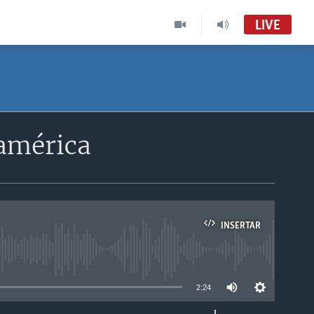
LIVE
américa
INSERTAR
able
2:24