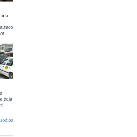
nada
alteco
va
s
a baja
el
isodios