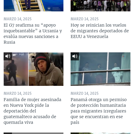
MARZO 14, 2025
MARZO 14, 2025
El G7 reafirma su “apoyo
Hoy se reinician los vuelos
inquebrantable” a Ucrania y
de migrantes deportados de
evalúa nuevas sanciones a
EEUU a Venezuela
Rusia
MARZO 14, 2025
MARZO 14, 2025
Familia de mujer asesinada
Panamá otorga un permiso
en Nueva York pide la
de protección humanitaria
deportación del
para migrantes irregulares
guatemalteco acusado de
que se encuentran en ese
quemarla viva
país