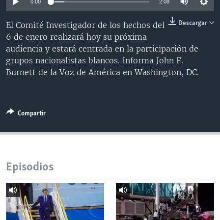
0:00
2:08
MULTIMEDIA
VENEZUELA
NICARAGUA
ECONOMÍA
Descargar
El Comité Investigador de los hechos del
PROGRAMAS TV
BRASIL
ENTRETENIMIENTO Y CULTURA
VIDEOS
6 de enero realizará hoy su próxima
RADIO
TECNOLOGÍA
FOTOGRAFÍA
EL MUNDO AL DÍA
audiencia y estará centrada en la participación de
grupos nacionalistas blancos. Informa John F.
DIRECT
DEPORTES
AUDIOS
FORO INTERAMERICANO
AVANCE INFORMATIVO
Burnett de la Voz de América en Washington, DC.
DOCUMENTALES DE LA VOA
CIENCIA Y SALUD
VISIÓN 360
AUDIONOTICIAS
LAS CLAVES
BUENOS DÍAS AMÉRICA
Learning English
Compartir
PANORAMA
ESTADOS UNIDOS AL DÍA
SÍGANOS
EL MUNDO AL DÍA [RADIO]
FORO [RADIO]
Episodios
DEPORTIVO INTERNACIONAL
Idiomas
NOTA ECONÓMICA
ENTRETENIMIENTO