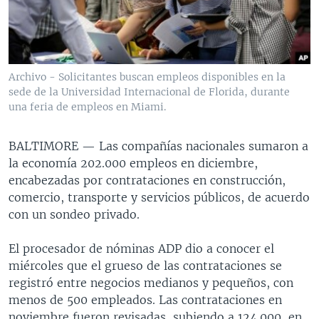
MULTIMEDIA
VENEZUELA
NICARAGUA
ECONOMÍA
PROGRAMAS TV
BRASIL
ENTRETENIMIENTO Y CULTURA
VIDEOS
RADIO
TECNOLOGÍA
FOTOGRAFÍA
EL MUNDO AL DÍA
Archivo - Solicitantes buscan empleos disponibles en la
DIRECT
DEPORTES
AUDIOS
FORO INTERAMERICANO
AVANCE INFORMATIVO
sede de la Universidad Internacional de Florida, durante
una feria de empleos en Miami.
DOCUMENTALES DE LA VOA
CIENCIA Y SALUD
VISIÓN 360
AUDIONOTICIAS
LAS CLAVES
BUENOS DÍAS AMÉRICA
BALTIMORE —
Las compañías nacionales sumaron a
Learning English
la economía 202.000 empleos en diciembre,
PANORAMA
ESTADOS UNIDOS AL DÍA
encabezadas por contrataciones en construcción,
SÍGANOS
EL MUNDO AL DÍA [RADIO]
comercio, transporte y servicios públicos, de acuerdo
con un sondeo privado.
FORO [RADIO]
DEPORTIVO INTERNACIONAL
El procesador de nóminas ADP dio a conocer el
Idiomas
miércoles que el grueso de las contrataciones se
NOTA ECONÓMICA
registró entre negocios medianos y pequeños, con
ENTRETENIMIENTO
menos de 500 empleados. Las contrataciones en
noviembre fueron revisadas, subiendo a 124.000, en