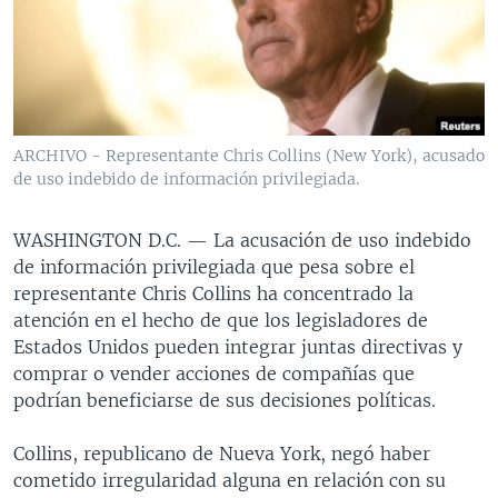
MULTIMEDIA
VENEZUELA
NICARAGUA
ECONOMÍA
PROGRAMAS TV
BRASIL
ENTRETENIMIENTO Y CULTURA
VIDEOS
RADIO
TECNOLOGÍA
FOTOGRAFÍA
EL MUNDO AL DÍA
DIRECT
DEPORTES
AUDIOS
FORO INTERAMERICANO
AVANCE INFORMATIVO
ARCHIVO - Representante Chris Collins (New York), acusado
de uso indebido de información privilegiada.
DOCUMENTALES DE LA VOA
CIENCIA Y SALUD
VISIÓN 360
AUDIONOTICIAS
LAS CLAVES
BUENOS DÍAS AMÉRICA
WASHINGTON D.C. —
La acusación de uso indebido
Learning English
PANORAMA
ESTADOS UNIDOS AL DÍA
de información privilegiada que pesa sobre el
representante Chris Collins ha concentrado la
SÍGANOS
EL MUNDO AL DÍA [RADIO]
atención en el hecho de que los legisladores de
FORO [RADIO]
Estados Unidos pueden integrar juntas directivas y
comprar o vender acciones de compañías que
DEPORTIVO INTERNACIONAL
podrían beneficiarse de sus decisiones políticas.
Idiomas
NOTA ECONÓMICA
Collins, republicano de Nueva York, negó haber
ENTRETENIMIENTO
cometido irregularidad alguna en relación con su