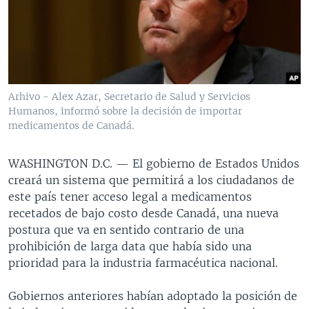
MULTIMEDIA
VENEZUELA
NICARAGUA
ECONOMÍA
PROGRAMAS TV
BRASIL
ENTRETENIMIENTO Y CULTURA
VIDEOS
RADIO
TECNOLOGÍA
FOTOGRAFÍA
EL MUNDO AL DÍA
DIRECT
DEPORTES
AUDIOS
FORO INTERAMERICANO
AVANCE INFORMATIVO
Arhivo - Alex Azar, Secretario de Salud y Servicios
Humanos, informó sobre la decisión de importar
DOCUMENTALES DE LA VOA
CIENCIA Y SALUD
VISIÓN 360
AUDIONOTICIAS
medicamentos de Canadá.
LAS CLAVES
BUENOS DÍAS AMÉRICA
Learning English
PANORAMA
ESTADOS UNIDOS AL DÍA
WASHINGTON D.C. —
El gobierno de Estados Unidos
creará un sistema que permitirá a los ciudadanos de
SÍGANOS
EL MUNDO AL DÍA [RADIO]
este país tener acceso legal a medicamentos
FORO [RADIO]
recetados de bajo costo desde Canadá, una nueva
postura que va en sentido contrario de una
DEPORTIVO INTERNACIONAL
prohibición de larga data que había sido una
Idiomas
NOTA ECONÓMICA
prioridad para la industria farmacéutica nacional.
ENTRETENIMIENTO
Gobiernos anteriores habían adoptado la posición de