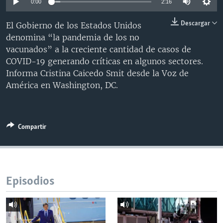
0:00
2:16
MULTIMEDIA
VENEZUELA
NICARAGUA
ECONOMÍA
Descargar
El Gobierno de los Estados Unidos
PROGRAMAS TV
BRASIL
ENTRETENIMIENTO Y CULTURA
VIDEOS
denomina “la pandemia de los no
RADIO
TECNOLOGÍA
FOTOGRAFÍA
EL MUNDO AL DÍA
vacunados” a la creciente cantidad de casos de
COVID-19 generando críticas en algunos sectores.
DIRECT
DEPORTES
AUDIOS
FORO INTERAMERICANO
AVANCE INFORMATIVO
Informa Cristina Caicedo Smit desde la Voz de
DOCUMENTALES DE LA VOA
CIENCIA Y SALUD
VISIÓN 360
AUDIONOTICIAS
América en Washington, DC.
LAS CLAVES
BUENOS DÍAS AMÉRICA
Learning English
PANORAMA
ESTADOS UNIDOS AL DÍA
Compartir
SÍGANOS
EL MUNDO AL DÍA [RADIO]
FORO [RADIO]
DEPORTIVO INTERNACIONAL
Episodios
Idiomas
NOTA ECONÓMICA
ENTRETENIMIENTO