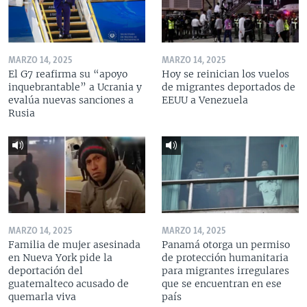
MARZO 14, 2025
MARZO 14, 2025
El G7 reafirma su “apoyo
Hoy se reinician los vuelos
inquebrantable” a Ucrania y
de migrantes deportados de
evalúa nuevas sanciones a
EEUU a Venezuela
Rusia
MARZO 14, 2025
MARZO 14, 2025
Familia de mujer asesinada
Panamá otorga un permiso
en Nueva York pide la
de protección humanitaria
deportación del
para migrantes irregulares
guatemalteco acusado de
que se encuentran en ese
quemarla viva
país