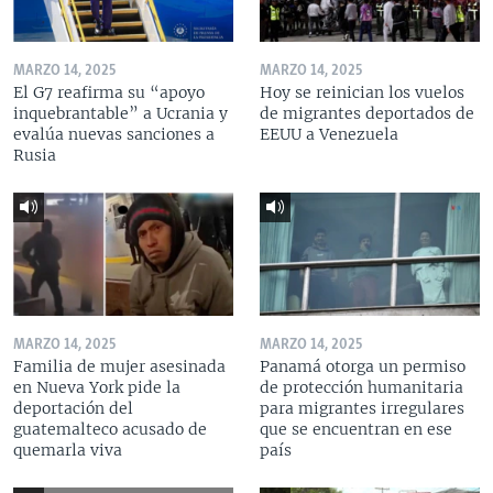
MARZO 14, 2025
MARZO 14, 2025
El G7 reafirma su “apoyo
Hoy se reinician los vuelos
inquebrantable” a Ucrania y
de migrantes deportados de
evalúa nuevas sanciones a
EEUU a Venezuela
Rusia
MARZO 14, 2025
MARZO 14, 2025
Familia de mujer asesinada
Panamá otorga un permiso
en Nueva York pide la
de protección humanitaria
deportación del
para migrantes irregulares
guatemalteco acusado de
que se encuentran en ese
quemarla viva
país