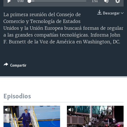
0:00
1:51
MULTIMEDIA
VENEZUELA
NICARAGUA
ECONOMÍA
Descargar
La primera reunión del Consejo de
PROGRAMAS TV
BRASIL
ENTRETENIMIENTO Y CULTURA
VIDEOS
Comercio y Tecnología de Estados
RADIO
TECNOLOGÍA
FOTOGRAFÍA
EL MUNDO AL DÍA
Unidos y la Unión Europea buscará formas de regular
a las grandes compañías tecnológicas. Informa John
DIRECT
DEPORTES
AUDIOS
FORO INTERAMERICANO
AVANCE INFORMATIVO
F. Burnett de la Voz de América en Washington, DC.
DOCUMENTALES DE LA VOA
CIENCIA Y SALUD
VISIÓN 360
AUDIONOTICIAS
LAS CLAVES
BUENOS DÍAS AMÉRICA
Learning English
Compartir
PANORAMA
ESTADOS UNIDOS AL DÍA
SÍGANOS
EL MUNDO AL DÍA [RADIO]
FORO [RADIO]
Episodios
DEPORTIVO INTERNACIONAL
Idiomas
NOTA ECONÓMICA
ENTRETENIMIENTO