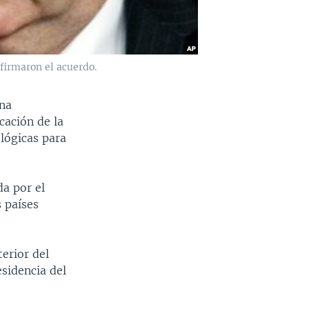
 firmaron el acuerdo.
una
cación de la
ológicas para
da por el
 países
terior del
esidencia del