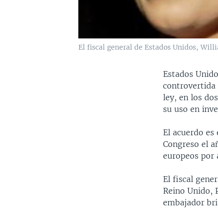
El fiscal general de Estados Unidos, Willi
Estados Unido
controvertida 
ley, en los do
su uso en inve
El acuerdo es 
Congreso el a
europeos por 
El fiscal gene
Reino Unido, P
embajador bri