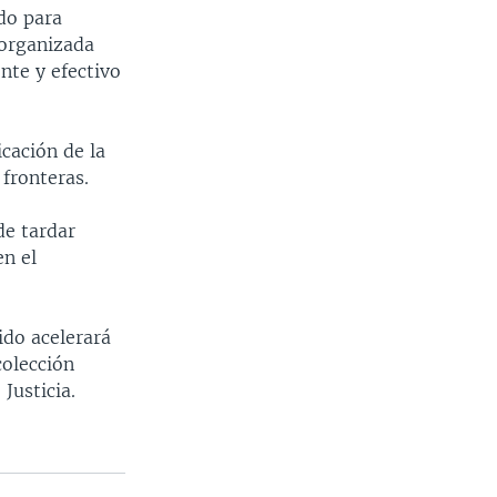
do para
 organizada
ente y efectivo
cación de la
 fronteras.
de tardar
en el
ido acelerará
colección
Justicia.