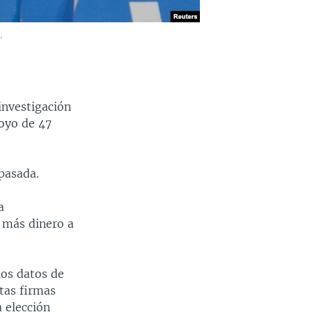
.
investigación
poyo de 47
pasada.
a
a más dinero a
los datos de
rtas firmas
a elección