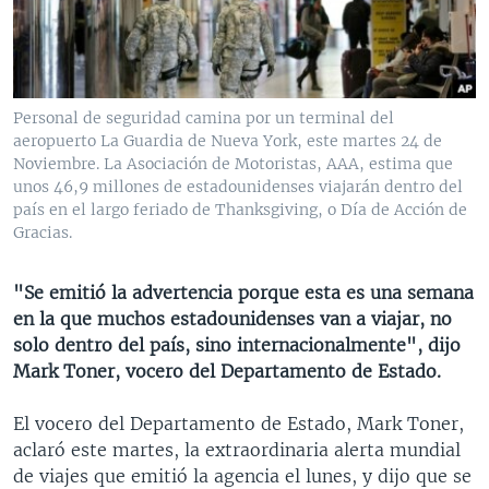
MULTIMEDIA
VENEZUELA
NICARAGUA
ECONOMÍA
PROGRAMAS TV
BRASIL
ENTRETENIMIENTO Y CULTURA
VIDEOS
RADIO
TECNOLOGÍA
FOTOGRAFÍA
EL MUNDO AL DÍA
Personal de seguridad camina por un terminal del
DIRECT
DEPORTES
AUDIOS
FORO INTERAMERICANO
AVANCE INFORMATIVO
aeropuerto La Guardia de Nueva York, este martes 24 de
Noviembre. La Asociación de Motoristas, AAA, estima que
DOCUMENTALES DE LA VOA
CIENCIA Y SALUD
VISIÓN 360
AUDIONOTICIAS
unos 46,9 millones de estadounidenses viajarán dentro del
país en el largo feriado de Thanksgiving, o Día de Acción de
LAS CLAVES
BUENOS DÍAS AMÉRICA
Gracias.
Learning English
PANORAMA
ESTADOS UNIDOS AL DÍA
"Se emitió la advertencia porque esta es una semana
SÍGANOS
EL MUNDO AL DÍA [RADIO]
en la que muchos estadounidenses van a viajar, no
FORO [RADIO]
solo dentro del país, sino internacionalmente", dijo
Mark Toner, vocero del Departamento de Estado.
DEPORTIVO INTERNACIONAL
Idiomas
NOTA ECONÓMICA
El vocero del Departamento de Estado, Mark Toner,
aclaró este martes, la extraordinaria alerta mundial
ENTRETENIMIENTO
de viajes que emitió la agencia el lunes, y dijo que se