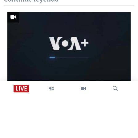
Descarga VOA +
LIVE
Visión 360
Búsqueda
SÍGANOS