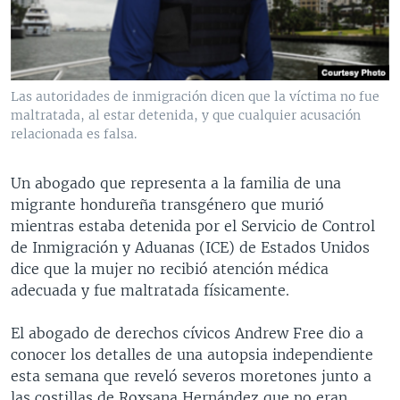
MULTIMEDIA
VENEZUELA
NICARAGUA
ECONOMÍA
PROGRAMAS TV
BRASIL
ENTRETENIMIENTO Y CULTURA
VIDEOS
RADIO
TECNOLOGÍA
FOTOGRAFÍA
EL MUNDO AL DÍA
Las autoridades de inmigración dicen que la víctima no fue
DIRECT
DEPORTES
AUDIOS
FORO INTERAMERICANO
AVANCE INFORMATIVO
maltratada, al estar detenida, y que cualquier acusación
relacionada es falsa.
DOCUMENTALES DE LA VOA
CIENCIA Y SALUD
VISIÓN 360
AUDIONOTICIAS
LAS CLAVES
BUENOS DÍAS AMÉRICA
Un abogado que representa a la familia de una
Learning English
migrante hondureña transgénero que murió
PANORAMA
ESTADOS UNIDOS AL DÍA
mientras estaba detenida por el Servicio de Control
SÍGANOS
EL MUNDO AL DÍA [RADIO]
de Inmigración y Aduanas (ICE) de Estados Unidos
dice que la mujer no recibió atención médica
FORO [RADIO]
adecuada y fue maltratada físicamente.
DEPORTIVO INTERNACIONAL
Idiomas
El abogado de derechos cívicos Andrew Free dio a
NOTA ECONÓMICA
conocer los detalles de una autopsia independiente
ENTRETENIMIENTO
esta semana que reveló severos moretones junto a
las costillas de Roxsana Hernández que no eran