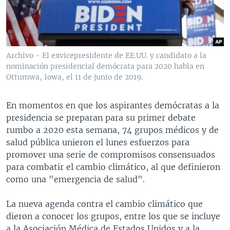
MULTIMEDIA
VENEZUELA
NICARAGUA
ECONOMÍA
PROGRAMAS TV
BRASIL
ENTRETENIMIENTO Y CULTURA
VIDEOS
RADIO
TECNOLOGÍA
FOTOGRAFÍA
EL MUNDO AL DÍA
Archivo - El exvicepresidente de EE.UU. y candidato a la
DIRECT
DEPORTES
AUDIOS
FORO INTERAMERICANO
AVANCE INFORMATIVO
nominación presidencial demócrata para 2020 habla en
Ottumwa, Iowa, el 11 de junio de 2019.
DOCUMENTALES DE LA VOA
CIENCIA Y SALUD
VISIÓN 360
AUDIONOTICIAS
LAS CLAVES
BUENOS DÍAS AMÉRICA
En momentos en que los aspirantes demócratas a la
Learning English
presidencia se preparan para su primer debate
PANORAMA
ESTADOS UNIDOS AL DÍA
rumbo a 2020 esta semana, 74 grupos médicos y de
SÍGANOS
EL MUNDO AL DÍA [RADIO]
salud pública unieron el lunes esfuerzos para
promover una serie de compromisos consensuados
FORO [RADIO]
para combatir el cambio climático, al que definieron
DEPORTIVO INTERNACIONAL
como una "emergencia de salud".
Idiomas
NOTA ECONÓMICA
La nueva agenda contra el cambio climático que
ENTRETENIMIENTO
dieron a conocer los grupos, entre los que se incluye
a la Asociación Médica de Estados Unidos y a la