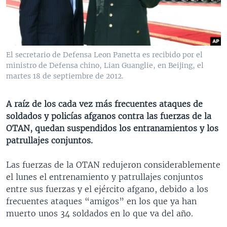
MULTIMEDIA
VENEZUELA
NICARAGUA
ECONOMÍA
PROGRAMAS TV
BRASIL
ENTRETENIMIENTO Y CULTURA
VIDEOS
RADIO
TECNOLOGÍA
FOTOGRAFÍA
EL MUNDO AL DÍA
El secretario de Defensa Leon Panetta es recibido por el
DIRECT
DEPORTES
AUDIOS
FORO INTERAMERICANO
AVANCE INFORMATIVO
ministro de Defensa chino, Lian Guanglie, en Beijing, el
martes 18 de septiembre de 2012.
DOCUMENTALES DE LA VOA
CIENCIA Y SALUD
VISIÓN 360
AUDIONOTICIAS
LAS CLAVES
BUENOS DÍAS AMÉRICA
A raíz de los cada vez más frecuentes ataques de
Learning English
soldados y policías afganos contra las fuerzas de la
PANORAMA
ESTADOS UNIDOS AL DÍA
OTAN, quedan suspendidos los entranamientos y los
SÍGANOS
EL MUNDO AL DÍA [RADIO]
patrullajes conjuntos.
FORO [RADIO]
Las fuerzas de la OTAN redujeron considerablemente
DEPORTIVO INTERNACIONAL
el lunes el entrenamiento y patrullajes conjuntos
Idiomas
entre sus fuerzas y el ejército afgano, debido a los
NOTA ECONÓMICA
frecuentes ataques “amigos” en los que ya han
ENTRETENIMIENTO
muerto unos 34 soldados en lo que va del año.