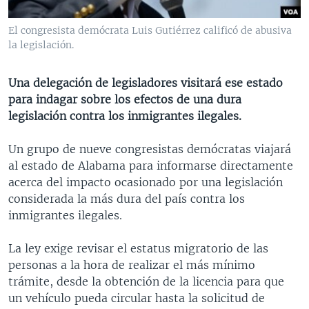
MULTIMEDIA
VENEZUELA
NICARAGUA
ECONOMÍA
El congresista demócrata Luis Gutiérrez calificó de abusiva
PROGRAMAS TV
BRASIL
ENTRETENIMIENTO Y CULTURA
VIDEOS
la legislación.
RADIO
TECNOLOGÍA
FOTOGRAFÍA
EL MUNDO AL DÍA
Una delegación de legisladores visitará ese estado
DIRECT
DEPORTES
AUDIOS
FORO INTERAMERICANO
AVANCE INFORMATIVO
para indagar sobre los efectos de una dura
DOCUMENTALES DE LA VOA
CIENCIA Y SALUD
VISIÓN 360
AUDIONOTICIAS
legislación contra los inmigrantes ilegales.
LAS CLAVES
BUENOS DÍAS AMÉRICA
Un grupo de nueve congresistas demócratas viajará
Learning English
PANORAMA
ESTADOS UNIDOS AL DÍA
al estado de Alabama para informarse directamente
acerca del impacto ocasionado por una legislación
SÍGANOS
EL MUNDO AL DÍA [RADIO]
considerada la más dura del país contra los
FORO [RADIO]
inmigrantes ilegales.
DEPORTIVO INTERNACIONAL
La ley exige revisar el estatus migratorio de las
Idiomas
NOTA ECONÓMICA
personas a la hora de realizar el más mínimo
trámite, desde la obtención de la licencia para que
ENTRETENIMIENTO
un vehículo pueda circular hasta la solicitud de