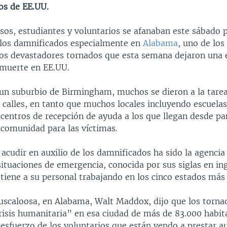
os de EE.UU.
sos, estudiantes y voluntarios se afanaban este sábado p
 los damnificados especialmente en
Alabama
, uno de lo
los devastadores tornados que esta semana dejaron una 
 muerte en EE.UU.
, un suburbio de Birmingham, muchos se dieron a la tarea
 calles, en tanto que muchos locales incluyendo escuelas
 centros de recepción de ayuda a los que llegan desde pa
 comunidad para las víctimas.
acudir en auxilio de los damnificados ha sido la agencia
situaciones de emergencia, conocida por sus siglas en i
tiene a su personal trabajando en los cinco estados más 
 Tuscaloosa, en Alabama, Walt Maddox, dijo que los torn
risis humanitaria” en esa ciudad de más de 83.000 habit
 esfuerzo de los voluntarios que están yendo a prestar au