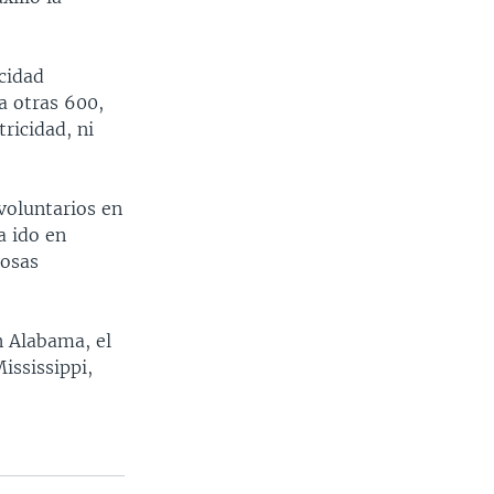
acidad
a otras 600,
ricidad, ni
voluntarios en
a ido en
rosas
n Alabama, el
ississippi,