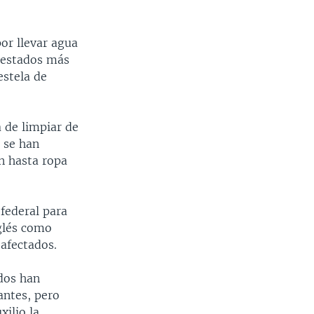
or llevar agua
s estados más
estela de
 de limpiar de
 se han
n hasta ropa
 federal para
nglés como
afectados.
ados han
antes, pero
xilio la