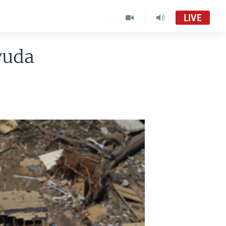
LIVE
yuda