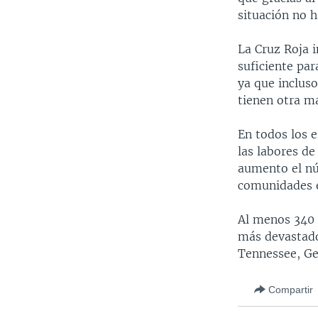
situación no h
La Cruz Roja i
suficiente pa
ya que inclus
tienen otra m
En todos los e
las labores de
aumento el nú
comunidades e
Al menos 340 
más devastado
Tennessee, Geo
Compartir