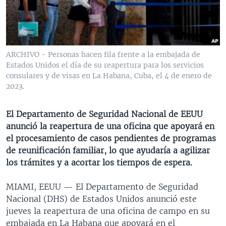
MULTIMEDIA
VENEZUELA
NICARAGUA
ECONOMÍA
PROGRAMAS TV
BRASIL
ENTRETENIMIENTO Y CULTURA
VIDEOS
RADIO
TECNOLOGÍA
FOTOGRAFÍA
EL MUNDO AL DÍA
ARCHIVO - Personas hacen fila frente a la embajada de
DIRECT
DEPORTES
AUDIOS
FORO INTERAMERICANO
AVANCE INFORMATIVO
Estados Unidos el día de su reapertura para los servicios
consulares y de visas en La Habana, Cuba, el 4 de enero de
DOCUMENTALES DE LA VOA
CIENCIA Y SALUD
VISIÓN 360
AUDIONOTICIAS
2023.
LAS CLAVES
BUENOS DÍAS AMÉRICA
Learning English
El Departamento de Seguridad Nacional de EEUU
PANORAMA
ESTADOS UNIDOS AL DÍA
anunció la reapertura de una oficina que apoyará en
SÍGANOS
EL MUNDO AL DÍA [RADIO]
el procesamiento de casos pendientes de programas
de reunificación familiar, lo que ayudaría a agilizar
FORO [RADIO]
los trámites y a acortar los tiempos de espera.
DEPORTIVO INTERNACIONAL
Idiomas
MIAMI, EEUU —
El Departamento de Seguridad
NOTA ECONÓMICA
Nacional (DHS) de Estados Unidos anunció este
ENTRETENIMIENTO
jueves la reapertura de una oficina de campo en su
embajada en La Habana que apoyará en el