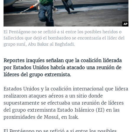
MULTIMEDIA
VENEZUELA
NICARAGUA
ECONOMÍA
PROGRAMAS TV
BRASIL
ENTRETENIMIENTO Y CULTURA
VIDEOS
RADIO
TECNOLOGÍA
FOTOGRAFÍA
EL MUNDO AL DÍA
El Pentágono no se refirió a si entre los posibles heridos o
DIRECT
DEPORTES
AUDIOS
FORO INTERAMERICANO
AVANCE INFORMATIVO
fallecidos que dejó el bombardeo se encontraría el líder del
grupo suní, Abu Bakar al Baghdadi.
DOCUMENTALES DE LA VOA
CIENCIA Y SALUD
VISIÓN 360
AUDIONOTICIAS
LAS CLAVES
BUENOS DÍAS AMÉRICA
Reportes iraquíes señalan que la coalición liderada
Learning English
por Estados Unidos habría atacado una reunión de
PANORAMA
ESTADOS UNIDOS AL DÍA
líderes del grupo extremista.
SÍGANOS
EL MUNDO AL DÍA [RADIO]
Estados Unidos y la coalición internacional que lidera
FORO [RADIO]
realizaron ataques aéreos a un sitio donde
DEPORTIVO INTERNACIONAL
supuestamente se efectuaba una reunión de líderes
Idiomas
del grupo extremisnta Estado Islámico (EI) en las
NOTA ECONÓMICA
proximidades de Mosul, en Irak.
ENTRETENIMIENTO
El Pentágono no se refirió a si entre los posibles