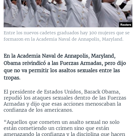
MULTIMEDIA
VENEZUELA
NICARAGUA
ECONOMÍA
PROGRAMAS TV
BRASIL
ENTRETENIMIENTO Y CULTURA
VIDEOS
RADIO
TECNOLOGÍA
FOTOGRAFÍA
EL MUNDO AL DÍA
Entre los nuevos cadetes graduados hay 300 mujeres que se
DIRECT
DEPORTES
AUDIOS
FORO INTERAMERICANO
AVANCE INFORMATIVO
formaron en la Academia Naval de Annapolis, Maryland.
DOCUMENTALES DE LA VOA
CIENCIA Y SALUD
VISIÓN 360
AUDIONOTICIAS
En la Academia Naval de Annapolis, Maryland,
LAS CLAVES
BUENOS DÍAS AMÉRICA
Obama reivindicó a las Fuerzas Armadas, pero dijo
Learning English
que no va permitir los asaltos sexuales entre las
PANORAMA
ESTADOS UNIDOS AL DÍA
tropas.
SÍGANOS
EL MUNDO AL DÍA [RADIO]
El presidente de Estados Unidos, Barack Obama,
FORO [RADIO]
repudió los ataques sexuales dentro de las Fuerzas
Armadas y dijo que esas acciones menoscaban la
DEPORTIVO INTERNACIONAL
confianza de los americanos.
Idiomas
NOTA ECONÓMICA
“Aquellos que cometen un asalto sexual no solo
ENTRETENIMIENTO
están cometiendo un crimen sino que están
amenazando la confianza y la disciplina que hacen