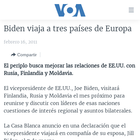
Enlaces
para
accesibilidad
Biden viaja a tres países de Europa
Salte
AMÉRICA DEL NORTE
al
febrero 16, 2011
ELECCIONES EEUU 2024
EEUU
contenido
Compartir
principal
VOA VERIFICA
MÉXICO
ELECCIONES EEUU
Salte
El periplo busca mejorar las relaciones de EE.UU. con
AMÉRICA LATINA
HAITÍ
VOTO DIVIDIDO
VOA VERIFICA UCRANIA/RUSIA
al
Rusia, Finlandia y Moldavia.
navegador
CHINA EN AMÉRICA LATINA
VOA VERIFICA INMIGRACIÓN
ARGENTINA
principal
El vicepresidente de EE.UU., Joe Biden, visitará
CENTROAMÉRICA
VOA VERIFICA AMÉRICA LATINA
BOLIVIA
Salte
Finlandia, Rusia y Moldavia el mes próximo para
a
OTRAS SECCIONES
COLOMBIA
COSTA RICA
reunirse y discutir con líderes de esas naciones
búsqueda
cuestiones de interés regional y asuntos bilaterales.
ESPECIALES DE LA VOA
CHILE
EL SALVADOR
INMIGRACIÓN
LIBERTAD DE PRENSA
PERÚ
GUATEMALA
LIBERTAD DE PRENSA
La Casa Blanca anuncio en una declaración que el
vicepresidente viajará en compañía de su esposa, Jill
UCRANIA
ECUADOR
HONDURAS
MUNDO