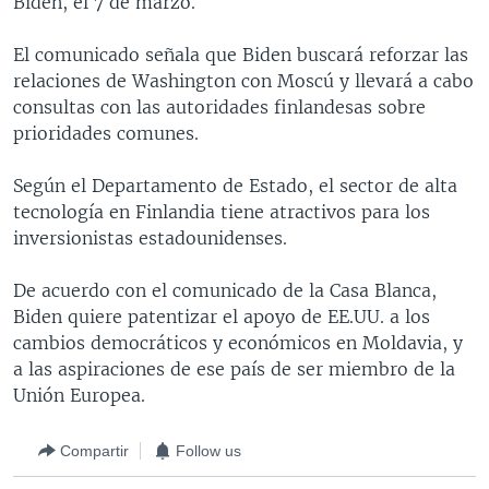
Biden, el 7 de marzo.
MULTIMEDIA
VENEZUELA
NICARAGUA
ECONOMÍA
El comunicado señala que Biden buscará reforzar las
PROGRAMAS TV
BRASIL
ENTRETENIMIENTO Y CULTURA
VIDEOS
relaciones de Washington con Moscú y llevará a cabo
RADIO
TECNOLOGÍA
FOTOGRAFÍA
EL MUNDO AL DÍA
consultas con las autoridades finlandesas sobre
prioridades comunes.
DIRECT
DEPORTES
AUDIOS
FORO INTERAMERICANO
AVANCE INFORMATIVO
DOCUMENTALES DE LA VOA
CIENCIA Y SALUD
VISIÓN 360
AUDIONOTICIAS
Según el Departamento de Estado, el sector de alta
tecnología en Finlandia tiene atractivos para los
LAS CLAVES
BUENOS DÍAS AMÉRICA
Learning English
inversionistas estadounidenses.
PANORAMA
ESTADOS UNIDOS AL DÍA
De acuerdo con el comunicado de la Casa Blanca,
SÍGANOS
EL MUNDO AL DÍA [RADIO]
Biden quiere patentizar el apoyo de EE.UU. a los
FORO [RADIO]
cambios democráticos y económicos en Moldavia, y
a las aspiraciones de ese país de ser miembro de la
DEPORTIVO INTERNACIONAL
Unión Europea.
Idiomas
NOTA ECONÓMICA
Compartir
Follow us
ENTRETENIMIENTO