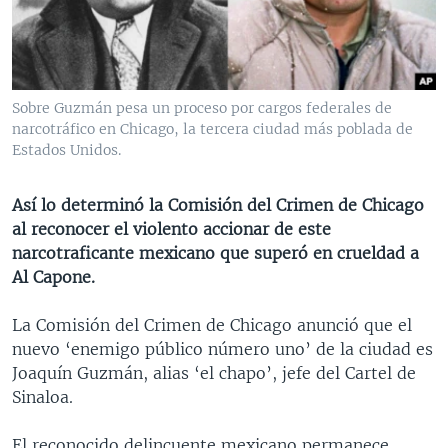
MULTIMEDIA
VENEZUELA
NICARAGUA
ECONOMÍA
PROGRAMAS TV
BRASIL
ENTRETENIMIENTO Y CULTURA
VIDEOS
RADIO
TECNOLOGÍA
FOTOGRAFÍA
EL MUNDO AL DÍA
Sobre Guzmán pesa un proceso por cargos federales de
DIRECT
DEPORTES
AUDIOS
FORO INTERAMERICANO
AVANCE INFORMATIVO
narcotráfico en Chicago, la tercera ciudad más poblada de
Estados Unidos.
DOCUMENTALES DE LA VOA
CIENCIA Y SALUD
VISIÓN 360
AUDIONOTICIAS
LAS CLAVES
BUENOS DÍAS AMÉRICA
Así lo determinó la Comisión del Crimen de Chicago
Learning English
al reconocer el violento accionar de este
PANORAMA
ESTADOS UNIDOS AL DÍA
narcotraficante mexicano que superó en crueldad a
SÍGANOS
EL MUNDO AL DÍA [RADIO]
Al Capone.
FORO [RADIO]
La Comisión del Crimen de Chicago anunció que el
DEPORTIVO INTERNACIONAL
nuevo ‘enemigo público número uno’ de la ciudad es
Idiomas
Joaquín Guzmán, alias ‘el chapo’, jefe del Cartel de
NOTA ECONÓMICA
Sinaloa.
ENTRETENIMIENTO
El reconocido delincuente mexicano permanece