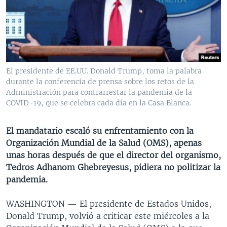
MULTIMEDIA
VENEZUELA
NICARAGUA
ECONOMÍA
PROGRAMAS TV
BRASIL
ENTRETENIMIENTO Y CULTURA
VIDEOS
RADIO
TECNOLOGÍA
FOTOGRAFÍA
EL MUNDO AL DÍA
DIRECT
DEPORTES
AUDIOS
FORO INTERAMERICANO
AVANCE INFORMATIVO
El presidente de EE.UU. Donald Trump, toma la palabra
durante la conferencia de prensa sobre los retos de la
DOCUMENTALES DE LA VOA
CIENCIA Y SALUD
VISIÓN 360
AUDIONOTICIAS
Administración para contrarrestar la pandemia de la
LAS CLAVES
BUENOS DÍAS AMÉRICA
COVID-19, que se celebra cada día en la Casa Blanca.
Learning English
PANORAMA
ESTADOS UNIDOS AL DÍA
El mandatario escaló su enfrentamiento con la
SÍGANOS
EL MUNDO AL DÍA [RADIO]
Organización Mundial de la Salud (OMS), apenas
unas horas después de que el director del organismo,
FORO [RADIO]
Tedros Adhanom Ghebreyesus, pidiera no politizar la
DEPORTIVO INTERNACIONAL
pandemia.
Idiomas
NOTA ECONÓMICA
WASHINGTON —
El presidente de Estados Unidos,
ENTRETENIMIENTO
Donald Trump, volvió a criticar este miércoles a la