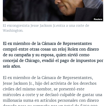
MULTIMEDIA
VENEZUELA
NICARAGUA
ECONOMÍA
PROGRAMAS TV
BRASIL
ENTRETENIMIENTO Y CULTURA
VIDEOS
RADIO
TECNOLOGÍA
FOTOGRAFÍA
EL MUNDO AL DÍA
El excongresista Jesse Jackson Jr.entra a una corte de
DIRECT
DEPORTES
AUDIOS
FORO INTERAMERICANO
AVANCE INFORMATIVO
Washington.
DOCUMENTALES DE LA VOA
CIENCIA Y SALUD
VISIÓN 360
AUDIONOTICIAS
El ex miembro de la Cámara de Representantes
LAS CLAVES
BUENOS DÍAS AMÉRICA
compró entre otras cosas un reloj Rolex con dinero
Learning English
de su campaña y su esposa, quien sirvió como
PANORAMA
ESTADOS UNIDOS AL DÍA
concejal de Chicago, evadió el pago de impuestos por
SÍGANOS
EL MUNDO AL DÍA [RADIO]
seis años.
FORO [RADIO]
El ex miembro de la Cámara de Representantes,
DEPORTIVO INTERNACIONAL
Jesse Jackson Jr., hijo del activista de los derechos
Idiomas
civiles del mismo nombre, se presentó este
NOTA ECONÓMICA
miércoles a corte y se declaró culpable de gastar una
ENTRETENIMIENTO
millonaria suma en artículos personales con dinero
donado para su campaña por un total de $750.000